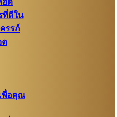
ลอด
ี่ดีใน
งครรภ์
อด
พื่อคุณ