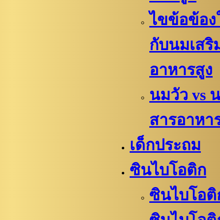
ไขข้อข้องใ
กับนมเสริ
อาหารสูง
นมวัว vs 
สารอาหา
เด็กประถม
ซินไบโอติก
ซินไบโอติ