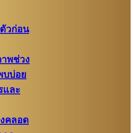
ตัวก่อน
ภาพช่วง
่พบบ่อย
รและ
้องคลอด