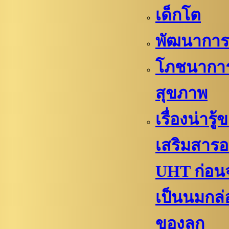
เด็กโต
พัฒนาการล
โภชนากา
สุขภาพ
เรื่องน่ารู
เสริมสาร
UHT ก่อน
เป็นนมกล
ของลูก