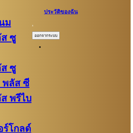
ประวัติของฉัน
์นม
.
ัส ซู
ออกจากระบบ
ัส ซู
 พลัส ซี
ลัส พรีไบ
ปอร์โกลด์