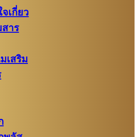
จเกี่ยว
มสาร
นมเสริม
ร
ก