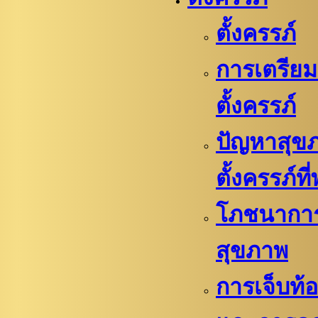
ตั้งครรภ์
การเตรียม
ตั้งครรภ์​
ปัญหาสุข
ตั้งครรภ์ที
โภชนากา
สุขภาพ
การเจ็บท