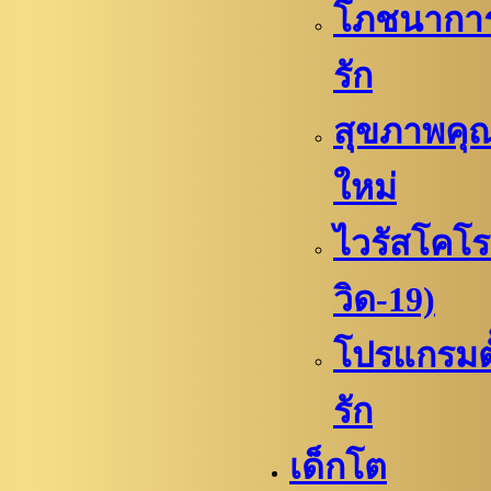
โภชนาการเ
รัก
สุขภาพคุณ
ใหม่
ไวรัสโคโร
วิด-19)
โปรแกรมตั้
รัก
เด็กโต