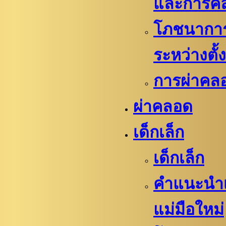
และการค
โภชนาการท
ระหว่างตั้
การผ่าคล
ผ่าคลอด
เด็กเล็ก
เด็กเล็ก
คำแนะนำเ
แม่มือใหม่