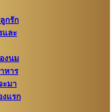
ูกรัก
รและ
้ของนม
อาหาร
จะมา
่องแรก