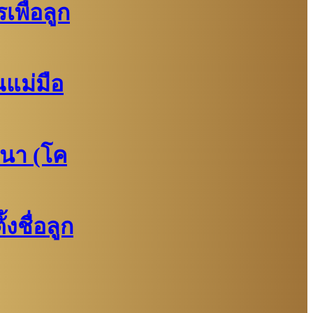
พื่อลูก
แม่มือ
นา (โค
งชื่อลูก