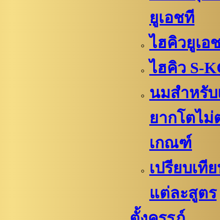
ยูเอชที
ไฮคิวยูเอช
ไฮคิว S-
นมสำหรับ
ยากโตไม่
เกณฑ์
เปรียบเที
แต่ละสูตร
ตั้งครรภ์