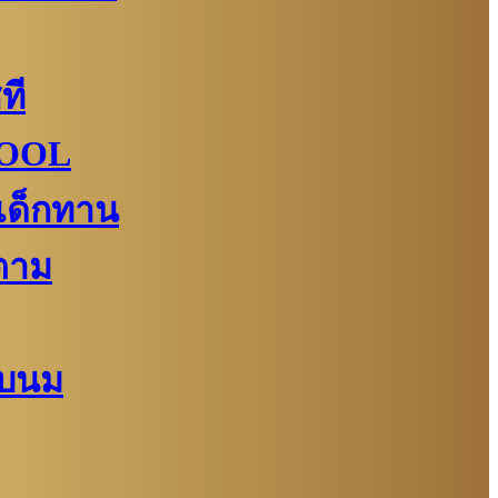
ที
KOOL
เด็กทาน
ตาม
ยบนม