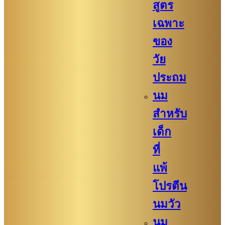
สูตร
เฉพาะ
ของ
วัย
ประถม
นม
สำหรับ
เด็ก
ที่
แพ้
โปรตีน
นมวัว
นม