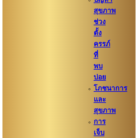
สุขภาพ
ช่วง
ตั้ง
ครรภ์
ที่
พบ
บ่อย
โภชนาการ
และ
สุขภาพ
การ
เจ็บ