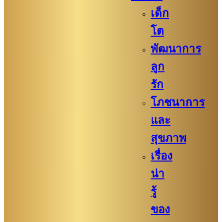
เด็ก
โต
พัฒนาการ
ลูก
รัก
โภชนาการ
และ
สุขภาพ
เรื่อง
น่า
รู้
ของ