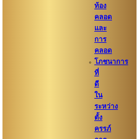
ท้อง
คลอด
และ
การ
คลอด
โภชนาการ
ที่
ดี
ใน
ระหว่าง
ตั้ง
ครรภ์