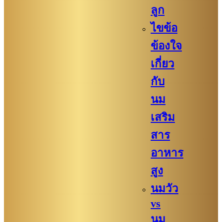
ลูก
ไขข้อ
ข้องใจ
เกี่ยว
กับ
นม
เสริม
สาร
อาหาร
สูง
นมวัว
vs
นม