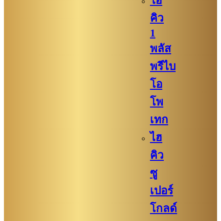
ไฮ
คิว​
1
พลัส
พรีไบ
โอ
โพ
เทก
ไฮ
คิว​​
ซู
เปอร์
โกลด์