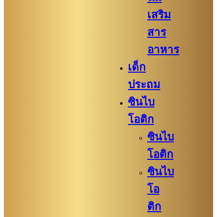
เสริม
สาร
อาหาร
เด็ก
ประถม
ซินไบ
โอติก
ซินไบ
โอติก
ซินไบ
โอ
ติก