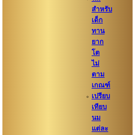
สำหรับ
เด็ก
ทาน
ยาก
โต
ไม่
ตาม
เกณฑ์
เปรียบ
เทียบ
นม
แต่ละ