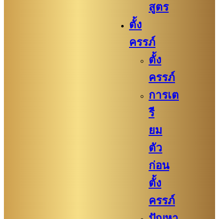
สูตร
ตั้ง
ครรภ์
ตั้ง
ครรภ์
การเต
รี
ยม
ตัว
ก่อน
ตั้ง
ครรภ์​
ปัญหา