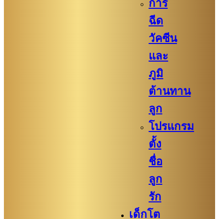
การ
ฉีด
วัคซีน
และ
ภูมิ
ต้านทาน
ลูก
โปรแกรม
ตั้ง
ชื่อ
ลูก
รัก
เด็กโต