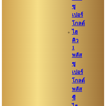
ซู
เปอร์
โกลด์
ไฮ
คิว
1
พลัส
ซู
เปอร์
โกลด์
พลัส
ซี