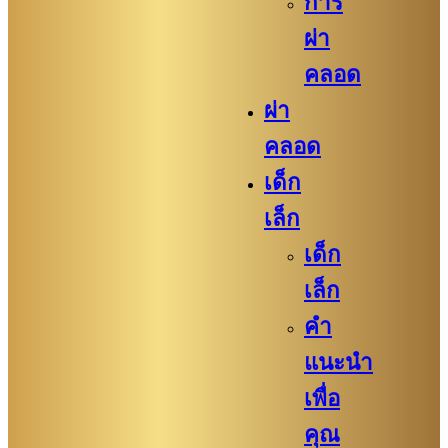
การ
ผ่า
คลอด
ผ่า
คลอด
เด็ก
เล็ก
เด็ก
เล็ก
คำ
แนะนำ
เพื่อ
คุณ