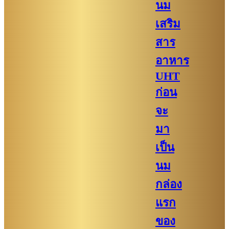
นม
เสริม
สาร
อาหาร
UHT
ก่อน
จะ
มา
เป็น
นม
กล่อง
แรก
ของ