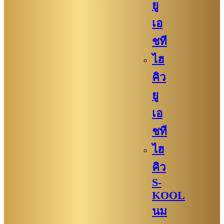
ยู
เอ
ชที
ไฮ
คิว
ยู
เอ
ชที
ไฮ
คิว
S-
KOOL
นม