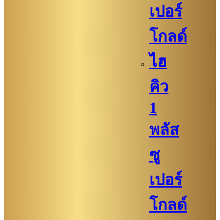
เปอร์
โกลด์
ไฮ
คิว
1
พลัส
ซู
เปอร์
โกลด์