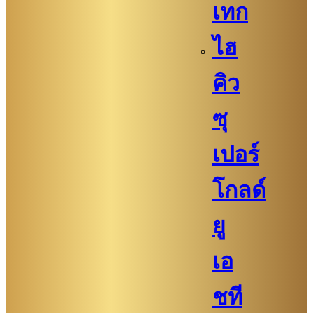
เทก
ไฮ
คิว​​
ซุ
เปอร์
โกลด์
ยู
เอ
ชที