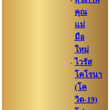
คุณ
แม่
มือ
ใหม่
ไวรัส
โคโรนา
(โค
วิด-19)