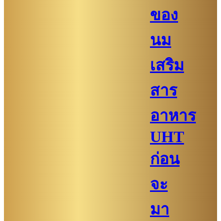
ของ
นม
เสริม
สาร
อาหาร
UHT
ก่อน
จะ
มา