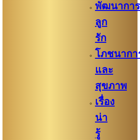
พัฒนาการ
ลูก
รัก
โภชนากา
และ
สุขภาพ
เรื่อง
น่า
รู้