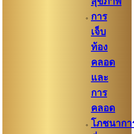
สุขภาพ
การ
เจ็บ
ท้อง
คลอด
และ
การ
คลอด
โภชนากา