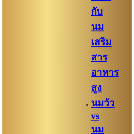
กับ
นม
เสริม
สาร
อาหาร
สูง
นมวัว
vs
นม