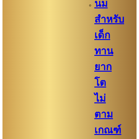
นม
สำหรับ
เด็ก
ทาน
ยาก
โต
ไม่
ตาม
เกณฑ์