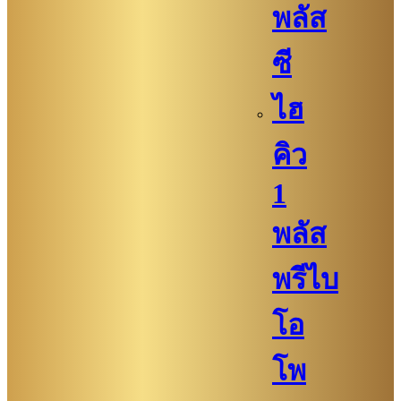
พลัส
ซี
ไฮ
คิว​
1
พลัส
พรีไบ
โอ
โพ