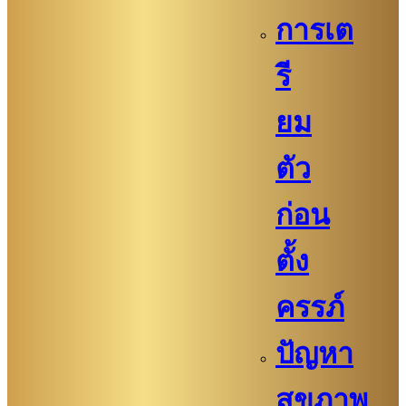
การเต
รี
ยม
ตัว
ก่อน
ตั้ง
ครรภ์​
ปัญหา
สุขภาพ