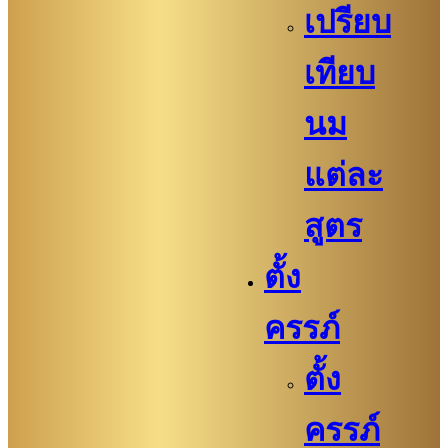
เปรียบ
เทียบ
นม
แต่ละ
สูตร
ตั้ง
ครรภ์
ตั้ง
ครรภ์