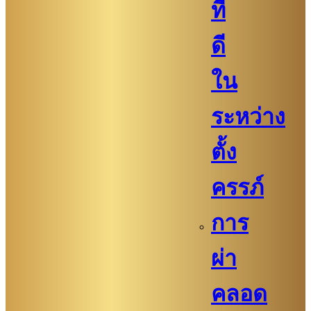
ที่
ดี
ใน
ระหว่าง
ตั้ง
ครรภ์
การ
ผ่า
คลอด