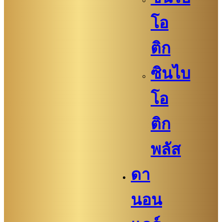
โอ
ติก
ซินไบ
โอ
ติก
พลัส
ดา
นอน