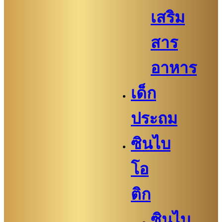
เสริม
สาร
อาหาร
เด็ก
ประถม
ซินไบ
โอ
ติก
ซินไบ