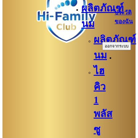
ผลิตภัณฑ์
ประวัติ
ของฉัน
นม
.
ผลิตภัณฑ์
ออกจากระบบ
นม
ไฮ
คิว
1
พลัส
ซู