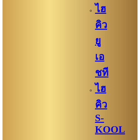
ไฮ
คิว
ยู
เอ
ชที
ไฮ
คิว
S-
KOOL