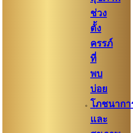
ช่วง
ตั้ง
ครรภ์
ที่
พบ
บ่อย
โภชนากา
และ