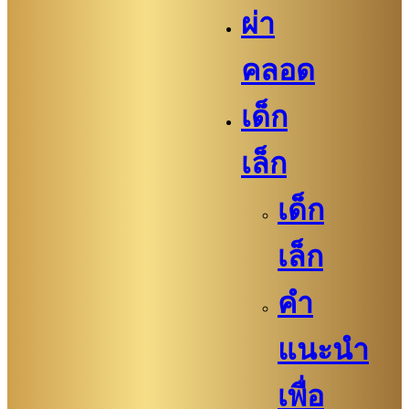
ผ่า
คลอด
เด็ก
เล็ก
เด็ก
เล็ก
คำ
แนะนำ
เพื่อ