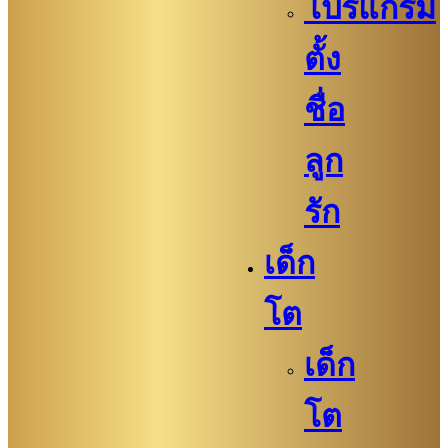
โปรแกรม
ตั้ง
ชื่อ
ลูก
รัก
เด็ก
โต
เด็ก
โต