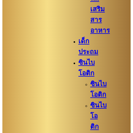
เสริม
สาร
อาหาร
เด็ก
ประถม
ซินไบ
โอติก
ซินไบ
โอติก
ซินไบ
โอ
ติก