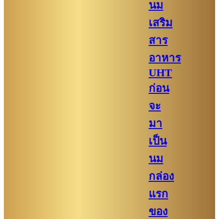
นม
เสริม
สาร
อาหาร
UHT
ก่อน
จะ
มา
เป็น
นม
กล่อง
แรก
ของ