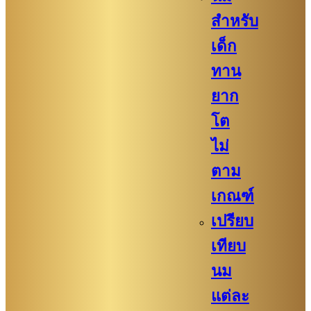
สำหรับ
เด็ก
ทาน
ยาก
โต
ไม่
ตาม
เกณฑ์
เปรียบ
เทียบ
นม
แต่ละ