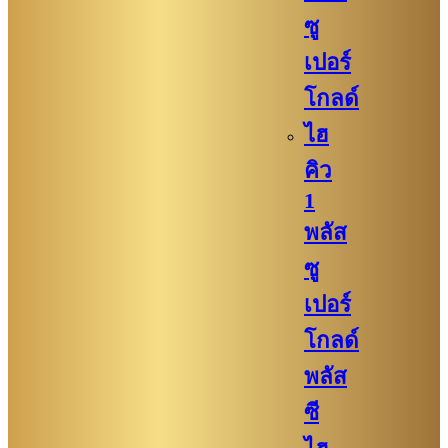
ซู
เปอร์
โกลด์
ไฮ
คิว
1
พลัส
ซู
เปอร์
โกลด์
พลัส
ซี