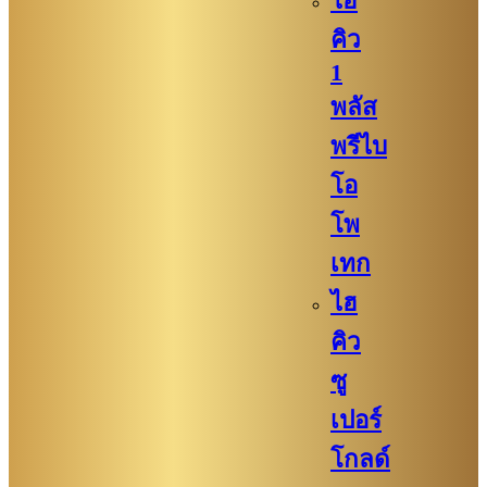
ไฮ
คิว​
1
พลัส
พรีไบ
โอ
โพ
เทก
ไฮ
คิว​​
ซู
เปอร์
โกลด์