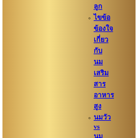
ลูก
ไขข้อ
ข้องใจ
เกี่ยว
กับ
นม
เสริม
สาร
อาหาร
สูง
นมวัว
vs
นม