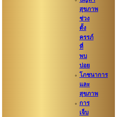
สุขภาพ
ช่วง
ตั้ง
ครรภ์
ที่
พบ
บ่อย
โภชนาการ
และ
สุขภาพ
การ
เจ็บ