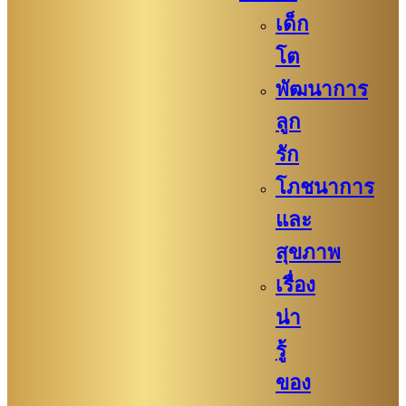
เด็ก
โต
พัฒนาการ
ลูก
รัก
โภชนาการ
และ
สุขภาพ
เรื่อง
น่า
รู้
ของ