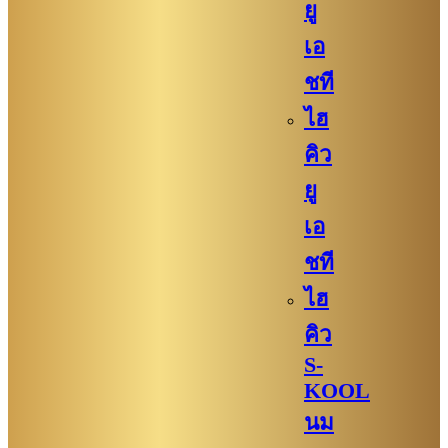
ยู
เอ
ชที
ไฮ
คิว
ยู
เอ
ชที
ไฮ
คิว
S-
KOOL
นม