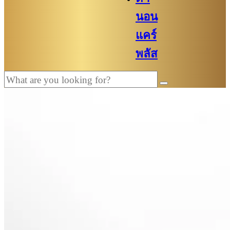
นอน
แคร์
พลัส