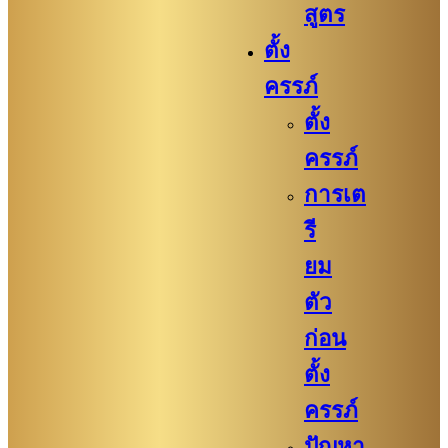
สูตร
ตั้ง
ครรภ์
ตั้ง
ครรภ์
การเต
รี
ยม
ตัว
ก่อน
ตั้ง
ครรภ์​
ปัญหา