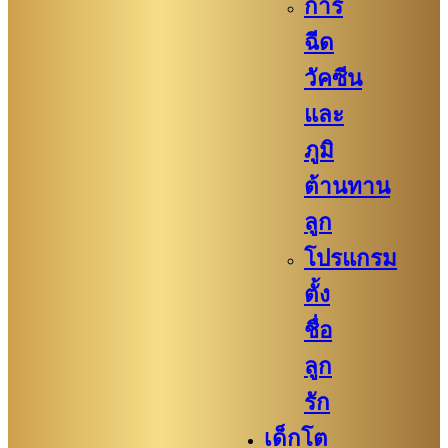
การ
ฉีด
วัคซีน
และ
ภูมิ
ต้านทาน
ลูก
โปรแกรม
ตั้ง
ชื่อ
ลูก
รัก
เด็กโต