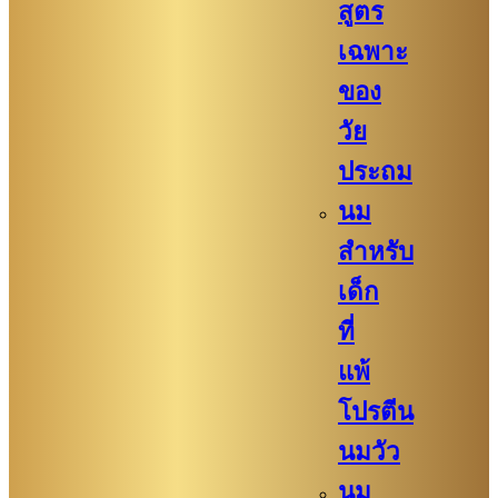
สูตร
เฉพาะ
ของ
วัย
ประถม
นม
สำหรับ
เด็ก
ที่
แพ้
โปรตีน
นมวัว
นม