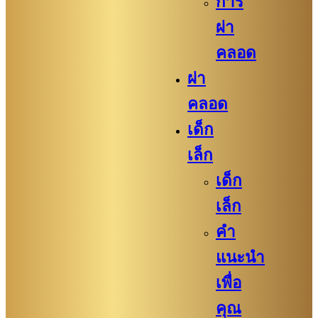
การ
ผ่า
คลอด
ผ่า
คลอด
เด็ก
เล็ก
เด็ก
เล็ก
คำ
แนะนำ
เพื่อ
คุณ