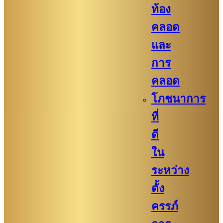
ท้อง
คลอด
และ
การ
คลอด
โภชนาการ
ที่
ดี
ใน
ระหว่าง
ตั้ง
ครรภ์