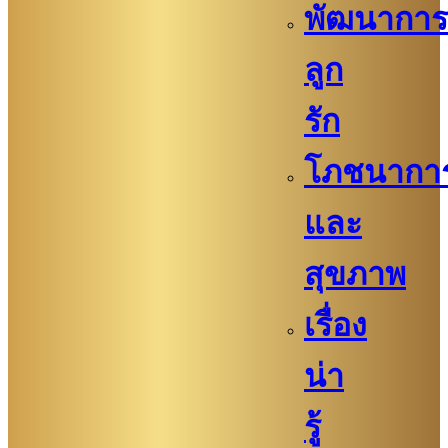
พัฒนาการ
ลูก
รัก
โภชนากา
และ
สุขภาพ
เรื่อง
น่า
รู้