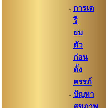
การเต
รี
ยม
ตัว
ก่อน
ตั้ง
ครรภ์​
ปัญหา
สุขภาพ