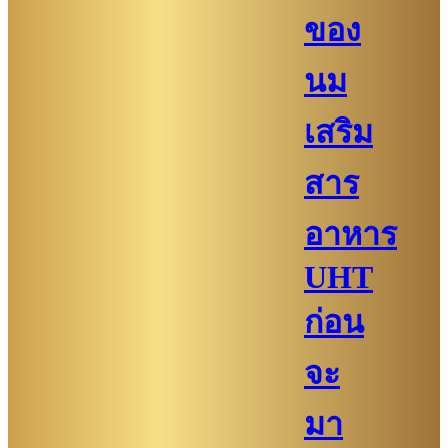
ของ
นม
เสริม
สาร
อาหาร
UHT
ก่อน
จะ
มา