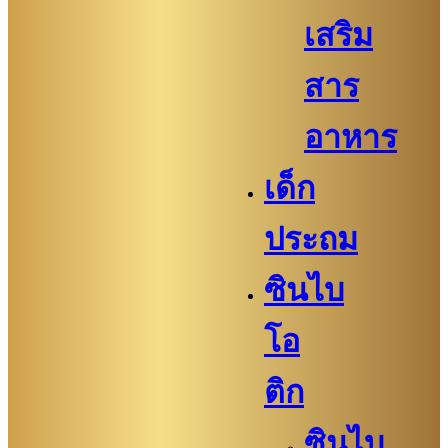
เสริม
สาร
อาหาร
เด็ก
ประถม
ซินไบ
โอ
ติก
ซินไบ