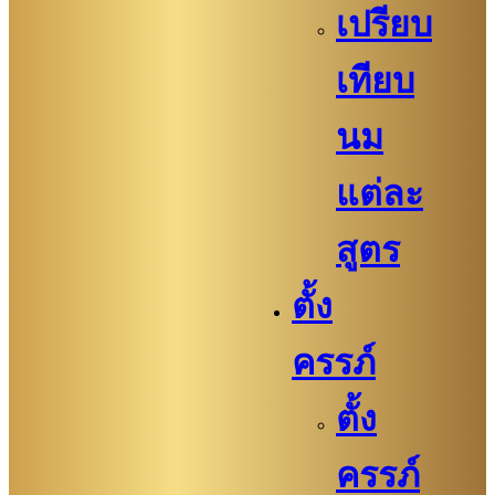
เปรียบ
เทียบ
นม
แต่ละ
สูตร
ตั้ง
ครรภ์
ตั้ง
ครรภ์