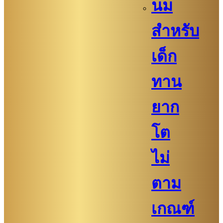
นม
สำหรับ
เด็ก
ทาน
ยาก
โต
ไม่
ตาม
เกณฑ์