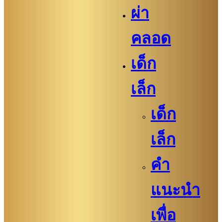
ผ่า
คลอด
เด็ก
เล็ก
เด็ก
เล็ก
คำ
แนะนำ
เพื่อ