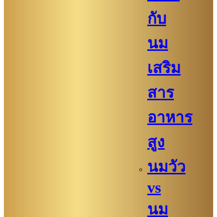
กับ
นม
เสริม
สาร
อาหาร
สูง
นมวัว
vs
นม