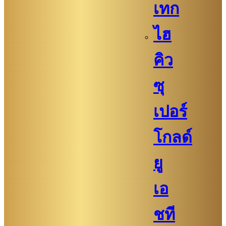
เทก
ไฮ
คิว​​
ซุ
เปอร์
โกลด์
ยู
เอ
ชที