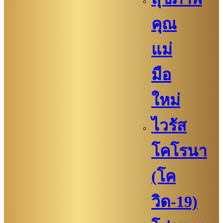
คุณ
แม่
มือ
ใหม่
ไวรัส
โคโรนา
(โค
วิด-19)