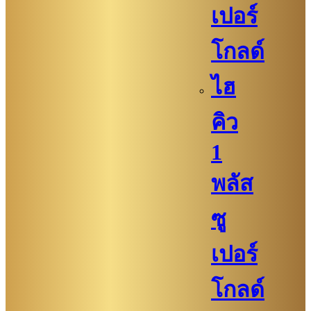
เปอร์
โกลด์
ไฮ
คิว
1
พลัส
ซู
เปอร์
โกลด์