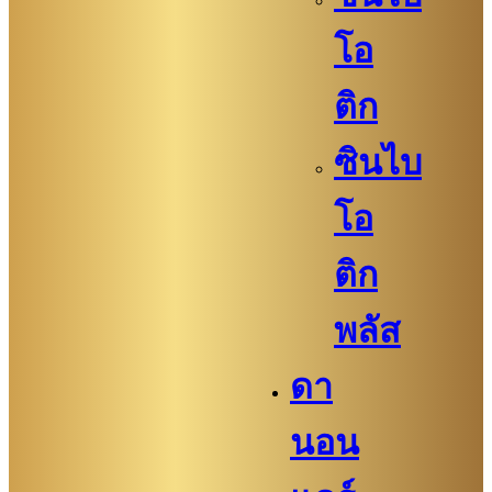
โอ
ติก
ซินไบ
โอ
ติก
พลัส
ดา
นอน