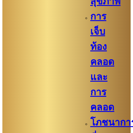
สุขภาพ
การ
เจ็บ
ท้อง
คลอด
และ
การ
คลอด
โภชนากา