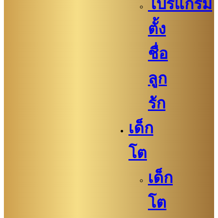
โปรแกรม
ตั้ง
ชื่อ
ลูก
รัก
เด็ก
โต
เด็ก
โต