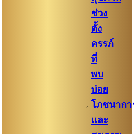
ช่วง
ตั้ง
ครรภ์
ที่
พบ
บ่อย
โภชนากา
และ