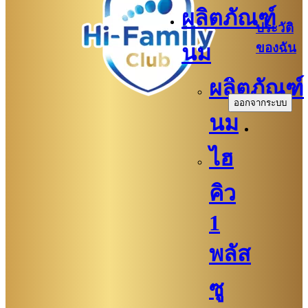
ผลิตภัณฑ์
ประวัติ
ของฉัน
นม
.
ผลิตภัณฑ์
ออกจากระบบ
นม
ไฮ
คิว
1
พลัส
ซู