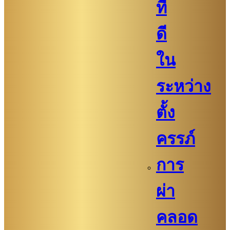
ที่
ดี
ใน
ระหว่าง
ตั้ง
ครรภ์
การ
ผ่า
คลอด