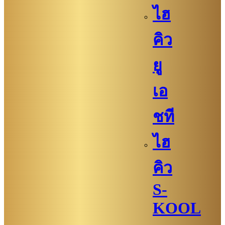
ไฮ
คิว
ยู
เอ
ชที
ไฮ
คิว
S-
KOOL