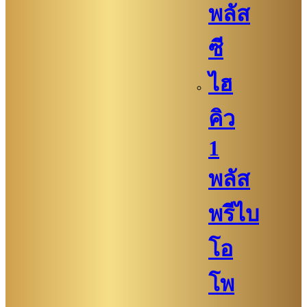
พลัส
ซี
ไฮ
คิว​
1
พลัส
พรีไบ
โอ
โพ