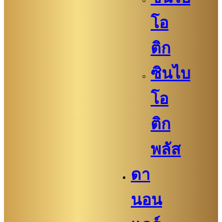
โอ
ติก
ซินไบ
โอ
ติก
พลัส
ดา
นอน