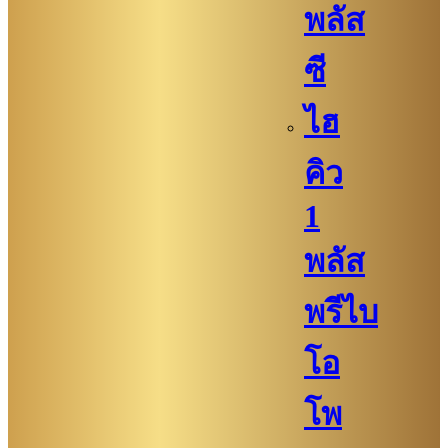
พลัส
ซี
ไฮ
คิว​
1
พลัส
พรีไบ
โอ
โพ