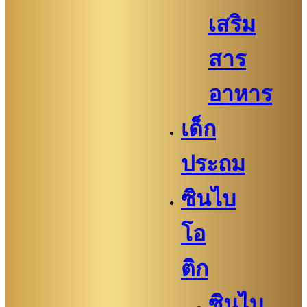
เสริม
สาร
อาหาร
เด็ก
ประถม
ซินไบ
โอ
ติก
ซินไบ