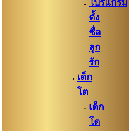
โปรแกรม
ตั้ง
ชื่อ
ลูก
รัก
เด็ก
โต
เด็ก
โต