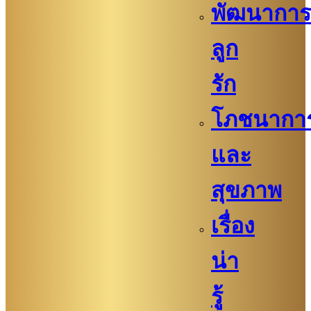
พัฒนาการ
ลูก
รัก
โภชนากา
และ
สุขภาพ
เรื่อง
น่า
รู้