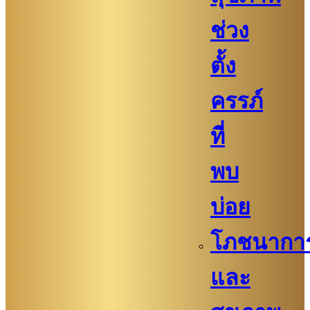
ช่วง
ตั้ง
ครรภ์
ที่
พบ
บ่อย
โภชนากา
และ