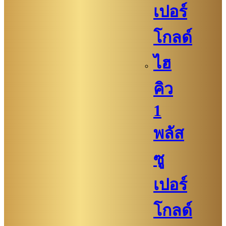
เปอร์
โกลด์
ไฮ
คิว
1
พลัส
ซู
เปอร์
โกลด์