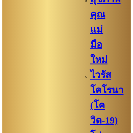
คุณ
แม่
มือ
ใหม่
ไวรัส
โคโรนา
(โค
วิด-19)