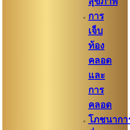
สุขภาพ
การ
เจ็บ
ท้อง
คลอด
และ
การ
คลอด
โภชนากา