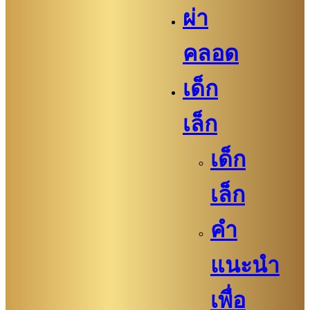
ผ่า
คลอด
เด็ก
เล็ก
เด็ก
เล็ก
คำ
แนะนำ
เพื่อ