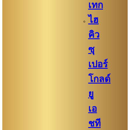
เทก
ไฮ
คิว​​
ซุ
เปอร์
โกลด์
ยู
เอ
ชที