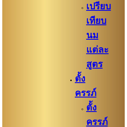
เปรียบ
เทียบ
นม
แต่ละ
สูตร
ตั้ง
ครรภ์
ตั้ง
ครรภ์