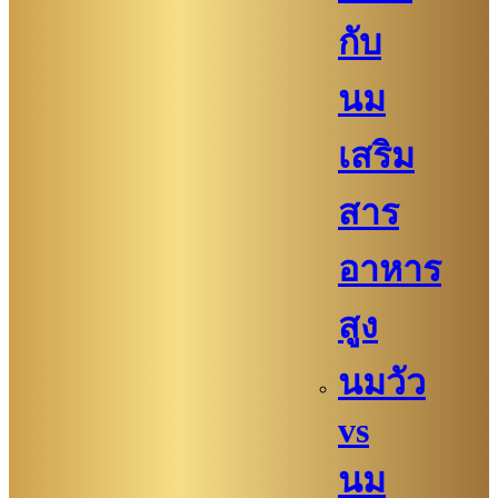
กับ
นม
เสริม
สาร
อาหาร
สูง
นมวัว
vs
นม