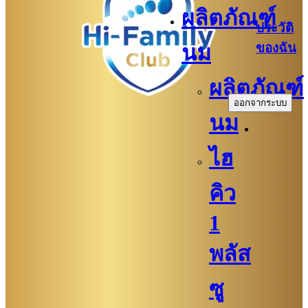
ผลิตภัณฑ์
ประวัติ
ของฉัน
นม
.
ผลิตภัณฑ์
ออกจากระบบ
นม
ไฮ
คิว
1
พลัส
ซู