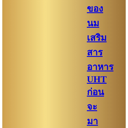
ของ
นม
เสริม
สาร
อาหาร
UHT
ก่อน
จะ
มา