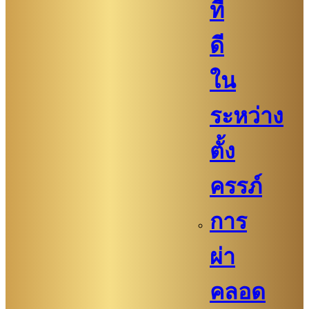
ที่
ดี
ใน
ระหว่าง
ตั้ง
ครรภ์
การ
ผ่า
คลอด