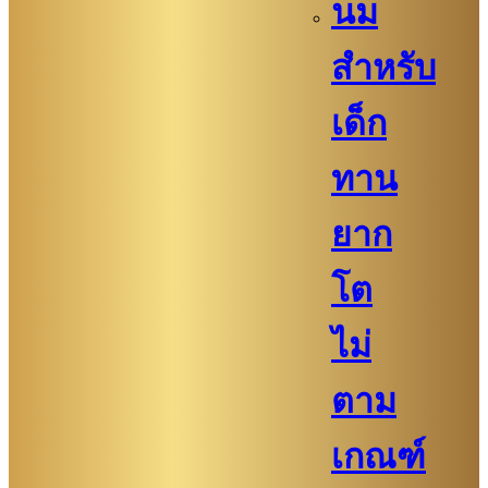
นม
สำหรับ
เด็ก
ทาน
ยาก
โต
ไม่
ตาม
เกณฑ์