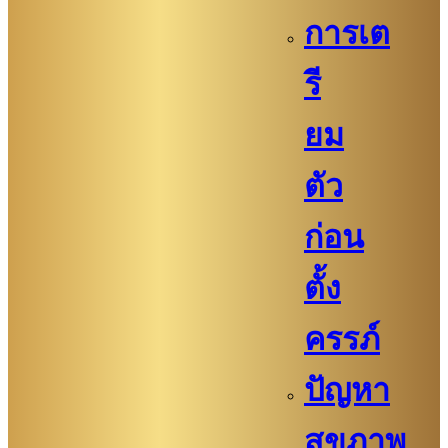
การเต
รี
ยม
ตัว
ก่อน
ตั้ง
ครรภ์​
ปัญหา
สุขภาพ