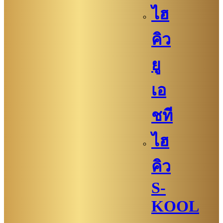
ไฮ
คิว
ยู
เอ
ชที
ไฮ
คิว
S-
KOOL