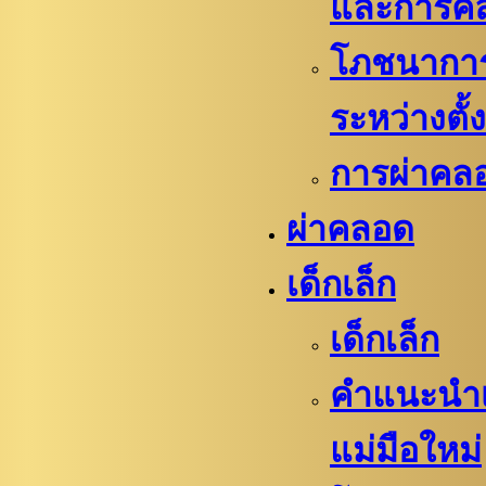
และการค
โภชนาการท
ระหว่างตั้
การผ่าคล
ผ่าคลอด
เด็กเล็ก
เด็กเล็ก
คำแนะนำเ
แม่มือใหม่