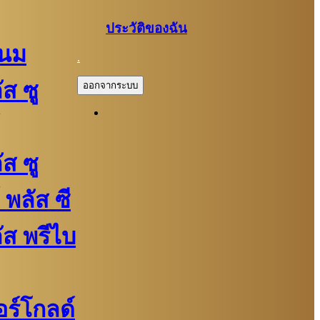
ประวัติของฉัน
์นม
.
ัส ซู
ออกจากระบบ
ัส ซู
 พลัส ซี
ลัส พรีไบ
ปอร์โกลด์