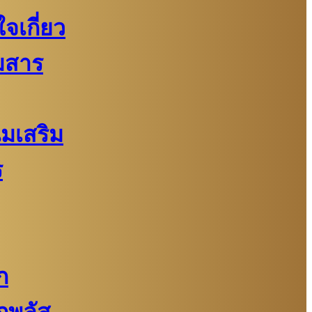
จเกี่ยว
มสาร
นมเสริม
ร
ก