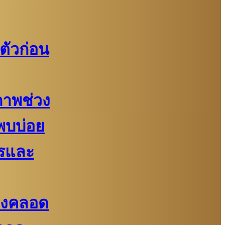
ตัวก่อน
ภาพช่วง
่พบบ่อย
รและ
้องคลอด