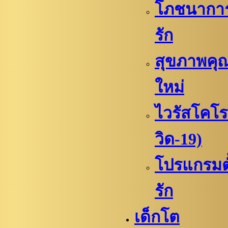
โภชนาการเ
รัก
สุขภาพคุณ
ใหม่
ไวรัสโคโร
วิด-19)
โปรแกรมตั้
รัก
เด็กโต