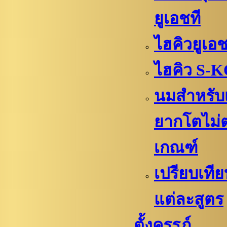
ยูเอชที
ไฮคิวยูเอช
ไฮคิว S-
นมสำหรับ
ยากโตไม่
เกณฑ์
เปรียบเที
แต่ละสูตร
ตั้งครรภ์