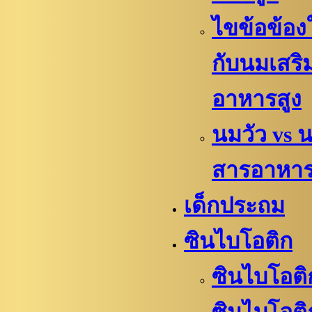
ไขข้อข้องใ
กับนมเสริ
อาหารสูง
นมวัว vs 
สารอาหา
เด็กประถม
ซินไบโอติก
ซินไบโอติ