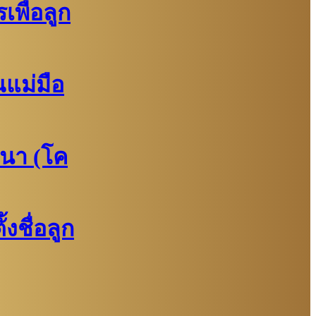
พื่อลูก
แม่มือ
นา (โค
งชื่อลูก