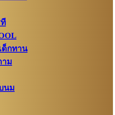
ที
KOOL
เด็กทาน
ตาม
ยบนม