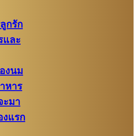
ูกรัก
รและ
้ของนม
อาหาร
จะมา
่องแรก