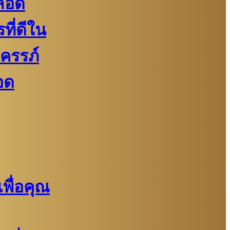
ลอด
ี่ดีใน
งครรภ์
อด
พื่อคุณ