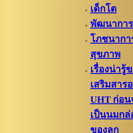
เด็กโต
พัฒนาการล
โภชนากา
สุขภาพ
เรื่องน่ารู
เสริมสาร
UHT ก่อน
เป็นนมกล
ของลูก