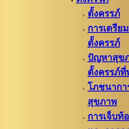
ตั้งครรภ์
การเตรียม
ตั้งครรภ์​
ปัญหาสุข
ตั้งครรภ์ที
โภชนากา
สุขภาพ
การเจ็บท