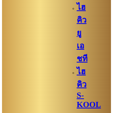
ไฮ
คิว
ยู
เอ
ชที
ไฮ
คิว
S-
KOOL