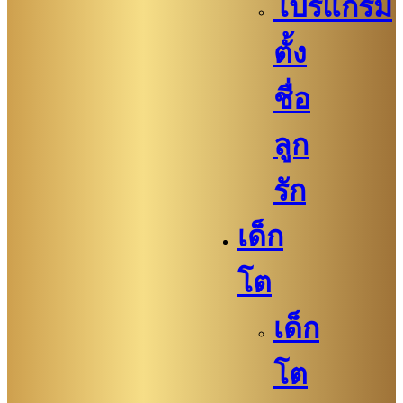
โปรแกรม
ตั้ง
ชื่อ
ลูก
รัก
เด็ก
โต
เด็ก
โต