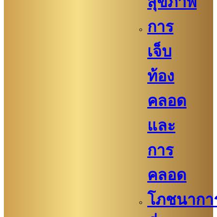
สุขภาพ
การ
เจ็บ
ท้อง
คลอด
และ
การ
คลอด
โภชนากา