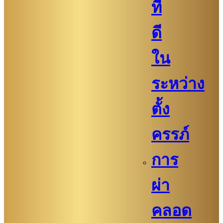
ที่
ดี
ใน
ระหว่าง
ตั้ง
ครรภ์
การ
ผ่า
คลอด