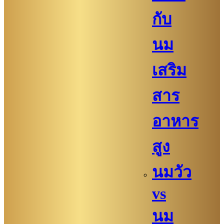
กับ
นม
เสริม
สาร
อาหาร
สูง
นมวัว
vs
นม