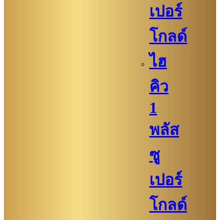
เปอร์
โกลด์
ไฮ
คิว
1
พลัส
ซู
เปอร์
โกลด์