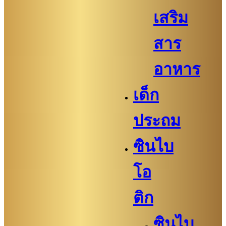
เสริม
สาร
อาหาร
เด็ก
ประถม
ซินไบ
โอ
ติก
ซินไบ