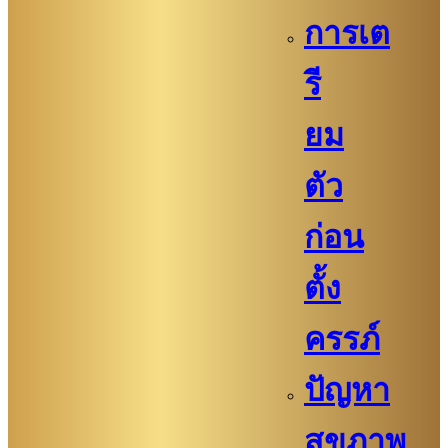
การเต
รี
ยม
ตัว
ก่อน
ตั้ง
ครรภ์​
ปัญหา
สุขภาพ