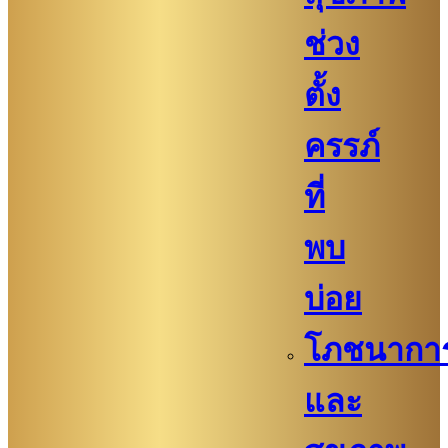
ช่วง
ตั้ง
ครรภ์
ที่
พบ
บ่อย
โภชนากา
และ