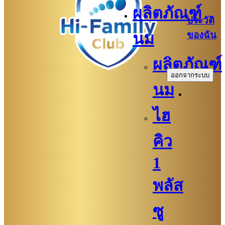
ผลิตภัณฑ์
ประวัติ
ของฉัน
นม
.
ผลิตภัณฑ์
ออกจากระบบ
นม
ไฮ
คิว
1
พลัส
ซู