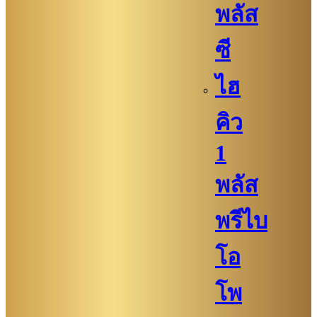
พลัส
ซี
ไฮ
คิว​​
1
พลัส
พรีไบ
โอ
โพ