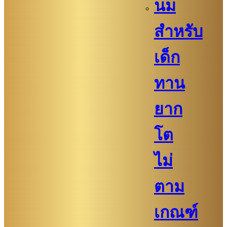
นม
สำหรับ
เด็ก
ทาน
ยาก
โต
ไม่
ตาม
เกณฑ์