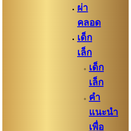
ผ่า
คลอด
เด็ก
เล็ก
เด็ก
เล็ก
คำ
แนะนำ
เพื่อ