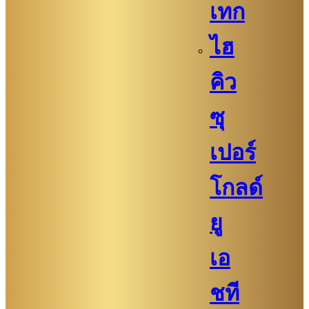
เทก
ไฮ
คิว​​
ซุ
เปอร์
โกลด์
ยู
เอ
ชที