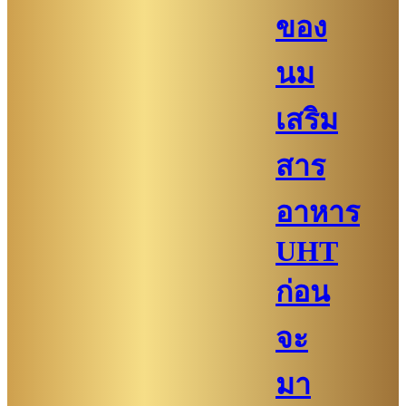
ของ
นม
เสริม
สาร
อาหาร
UHT
ก่อน
จะ
มา