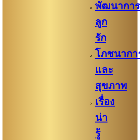
พัฒนาการ
ลูก
รัก
โภชนากา
และ
สุขภาพ
เรื่อง
น่า
รู้