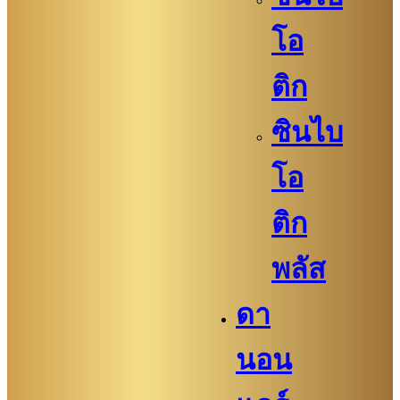
โอ
ติก
ซินไบ
โอ
ติก
พลัส
ดา
นอน