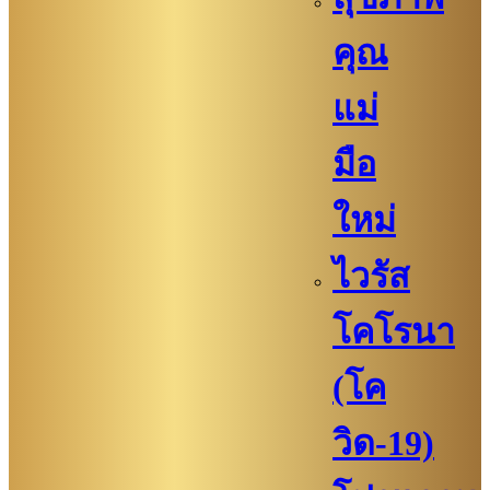
คุณ
แม่
มือ
ใหม่
ไวรัส
โคโรนา
(โค
วิด-19)