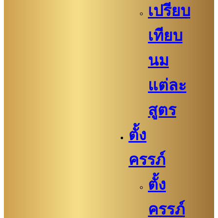
เปรียบ
เทียบ
นม
แต่ละ
สูตร
ตั้ง
ครรภ์
ตั้ง
ครรภ์