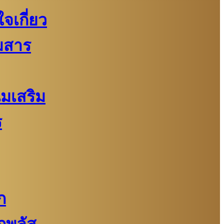
จเกี่ยว
มสาร
นมเสริม
ร
ก