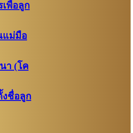
พื่อลูก
แม่มือ
นา (โค
งชื่อลูก