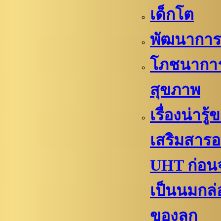
เด็กโต
พัฒนาการล
โภชนากา
สุขภาพ
เรื่องน่ารู
เสริมสาร
UHT ก่อน
เป็นนมกล
ของลูก