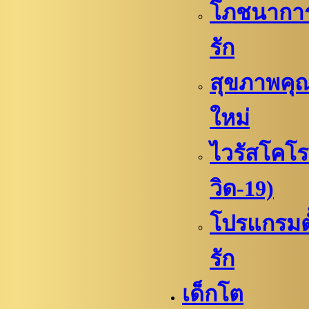
โภชนาการเ
รัก
สุขภาพคุณ
ใหม่
ไวรัสโคโร
วิด-19)
โปรแกรมตั้
รัก
เด็กโต