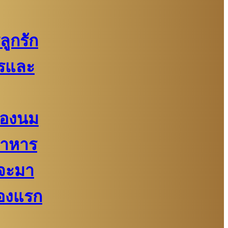
ูกรัก
รและ
้ของนม
อาหาร
จะมา
่องแรก