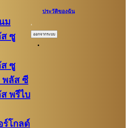
ประวัติของฉัน
์นม
.
ัส ซู
ออกจากระบบ
ัส ซู
 พลัส ซี
ลัส พรีไบ
ปอร์โกลด์