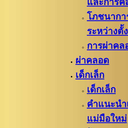
และการค
โภชนาการท
ระหว่างตั้
การผ่าคล
ผ่าคลอด
เด็กเล็ก
เด็กเล็ก
คำแนะนำเ
แม่มือใหม่