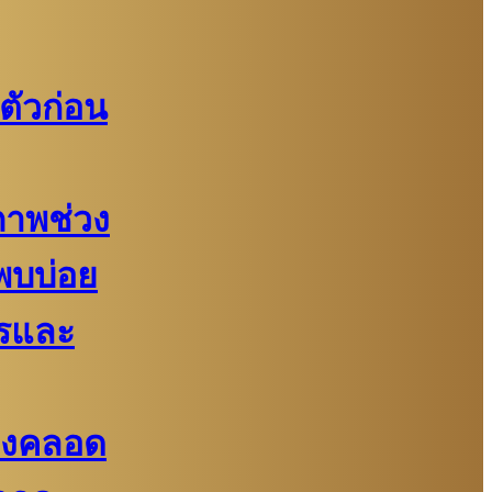
ตัวก่อน
ภาพช่วง
่พบบ่อย
รและ
้องคลอด