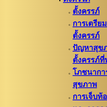
ตั้งครรภ์
การเตรียม
ตั้งครรภ์​
ปัญหาสุข
ตั้งครรภ์ที
โภชนากา
สุขภาพ
การเจ็บท