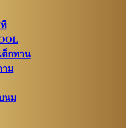
ที
KOOL
เด็กทาน
ตาม
ยบนม