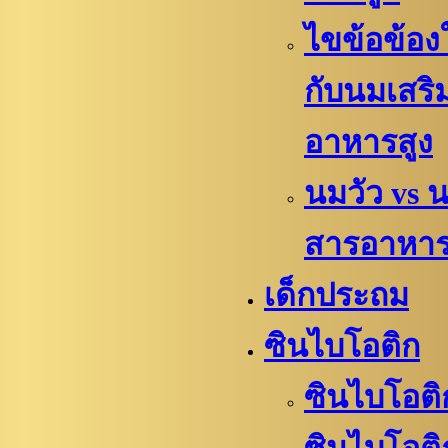
ไขข้อข้องใ
กับนมเสริ
อาหารสูง
นมวัว vs 
สารอาหา
เด็กประถม
ซินไบโอติก
ซินไบโอติ