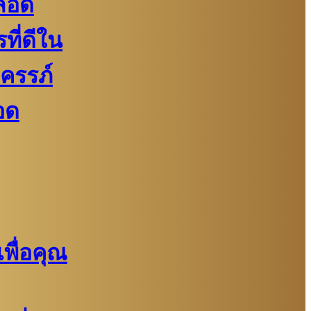
ลอด
ี่ดีใน
งครรภ์
อด
พื่อคุณ