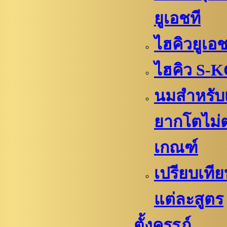
ยูเอชที
ไฮคิวยูเอช
ไฮคิว S-
นมสำหรับ
ยากโตไม่
เกณฑ์
เปรียบเที
แต่ละสูตร
ตั้งครรภ์