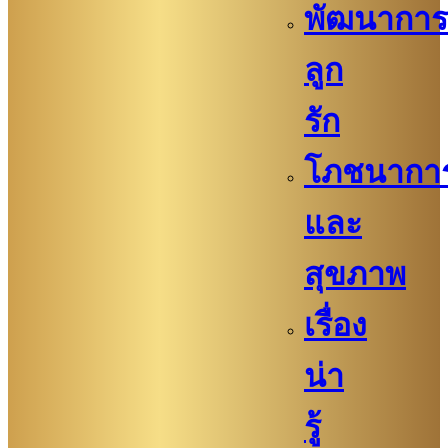
พัฒนาการ
ลูก
รัก
โภชนากา
และ
สุขภาพ
เรื่อง
น่า
รู้