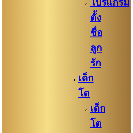
โปรแกรม
ตั้ง
ชื่อ
ลูก
รัก
เด็ก
โต
เด็ก
โต