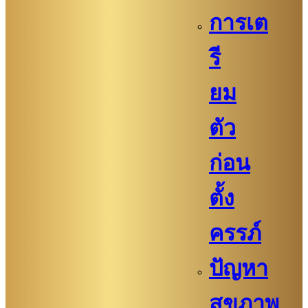
การเต
รี
ยม
ตัว
ก่อน
ตั้ง
ครรภ์​
ปัญหา
สุขภาพ