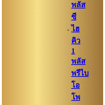
พลัส
ซี
ไฮ
คิว​​
1
พลัส
พรีไบ
โอ
โพ