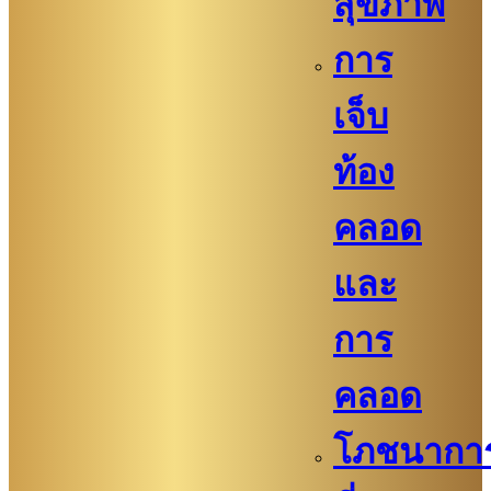
สุขภาพ
การ
เจ็บ
ท้อง
คลอด
และ
การ
คลอด
โภชนากา