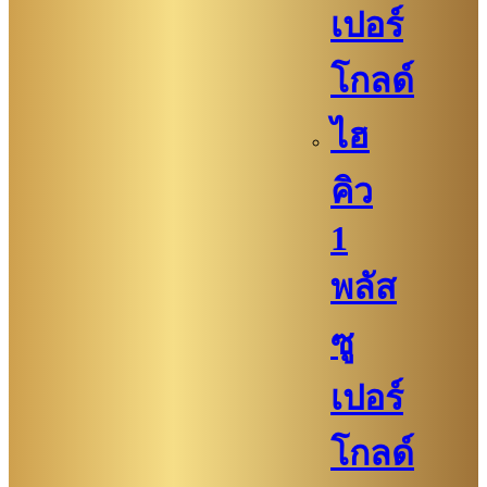
เปอร์
โกลด์
ไฮ
คิว
1
พลัส
ซู
เปอร์
โกลด์