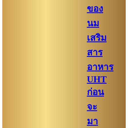
ของ
นม
เสริม
สาร
อาหาร
UHT
ก่อน
จะ
มา