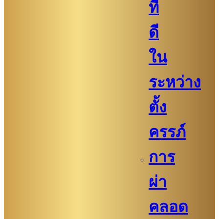
ที่
ดี
ใน
ระหว่าง
ตั้ง
ครรภ์
การ
ผ่า
คลอด