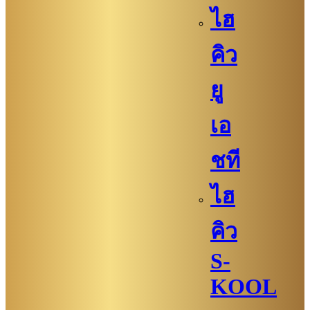
ไฮ
คิว
ยู
เอ
ชที
ไฮ
คิว
S-
KOOL