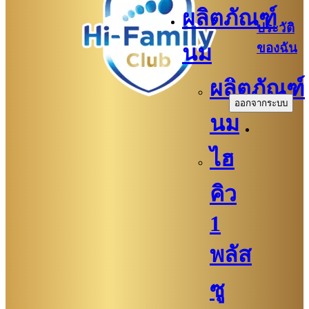
ผลิตภัณฑ์
ประวัติ
ของฉัน
นม
.
ผลิตภัณฑ์
ออกจากระบบ
นม
ไฮ
คิว
1
พลัส
ซู