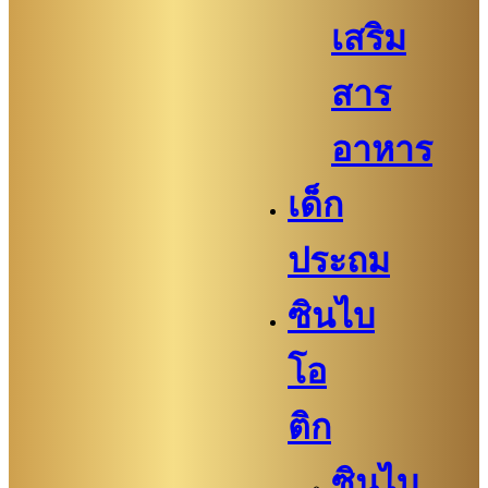
เสริม
สาร
อาหาร
เด็ก
ประถม
ซินไบ
โอ
ติก
ซินไบ