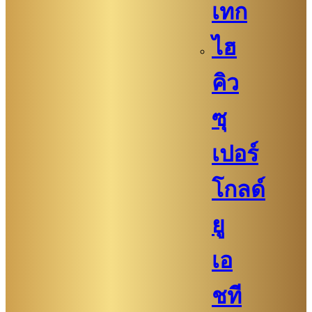
เทก
ไฮ
คิว​​
ซุ
เปอร์
โกลด์
ยู
เอ
ชที