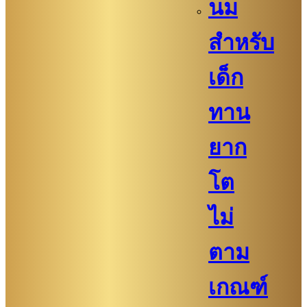
นม
สำหรับ
เด็ก
ทาน
ยาก
โต
ไม่
ตาม
เกณฑ์