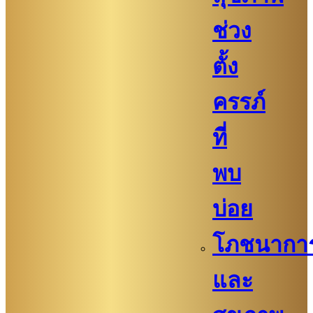
ช่วง
ตั้ง
ครรภ์
ที่
พบ
บ่อย
โภชนากา
และ