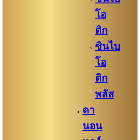
โอ
ติก
ซินไบ
โอ
ติก
พลัส
ดา
นอน