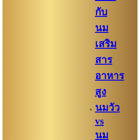
กับ
นม
เสริม
สาร
อาหาร
สูง
นมวัว
vs
นม