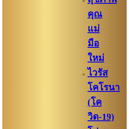
คุณ
แม่
มือ
ใหม่
ไวรัส
โคโรนา
(โค
วิด-19)