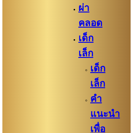
ผ่า
คลอด
เด็ก
เล็ก
เด็ก
เล็ก
คำ
แนะนำ
เพื่อ