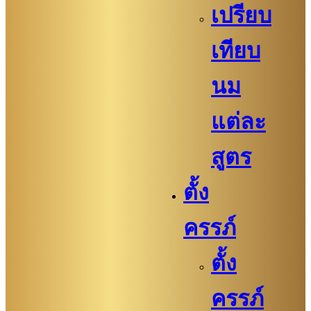
เปรียบ
เทียบ
นม
แต่ละ
สูตร
ตั้ง
ครรภ์
ตั้ง
ครรภ์