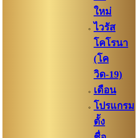
ใหม่
ไวรัส
โคโรนา
(โค
วิด-19)
เดือน
โปรแกรม
ตั้ง
ชื่อ