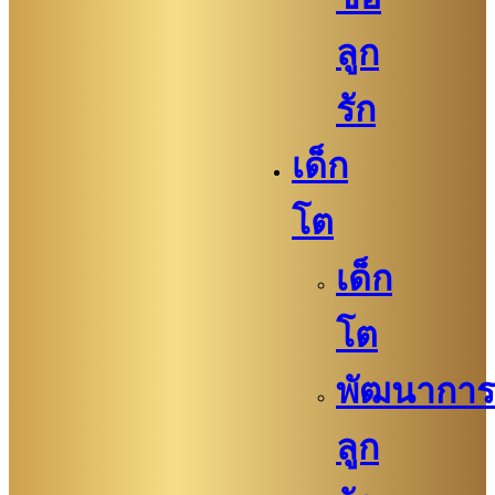
ลูก
รัก
เด็ก
โต
เด็ก
โต
พัฒนาการ
ลูก