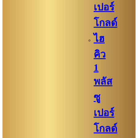
เปอร์
โกลด์
ไฮ
คิว
1
พลัส
ซู
เปอร์
โกลด์