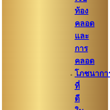
ท้อง
คลอด
และ
การ
คลอด
โภชนากา
ที่
ดี