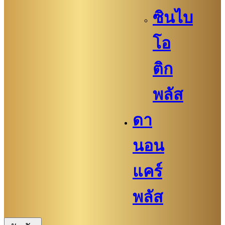
ซินไบ
โอ
ติก
พลัส
ดา
นอน
แคร์
พลัส