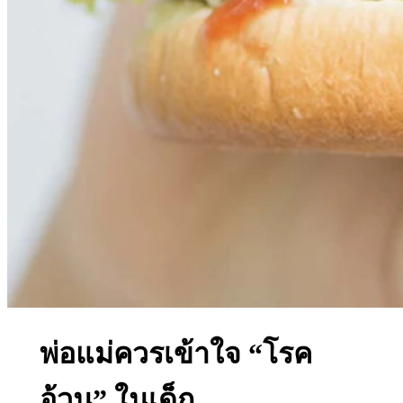
พ่อแม่ควรเข้าใจ “โรค
อ้วน” ในเด็ก