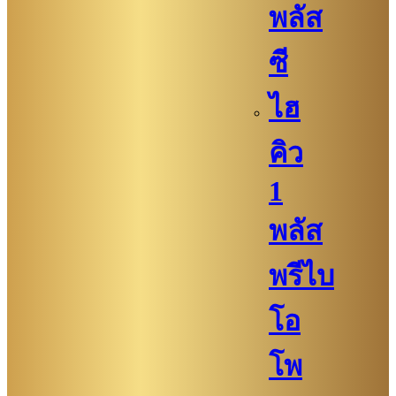
พลัส
ซี
ไฮ
คิว​
1
พลัส
พรีไบ
โอ
โพ