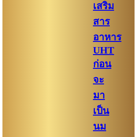
เสริม
สาร
อาหาร
UHT
ก่อน
จะ
มา
เป็น
นม