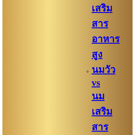
เสริม
สาร
อาหาร
สูง
นมวัว
vs
นม
เสริม
สาร