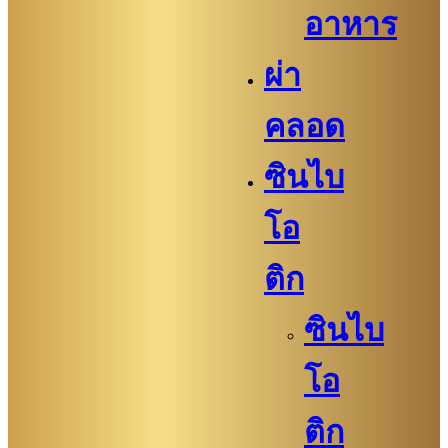
อาหาร
ผ่า
คลอด
ซินไบ
โอ
ติก
ซินไบ
โอ
ติก