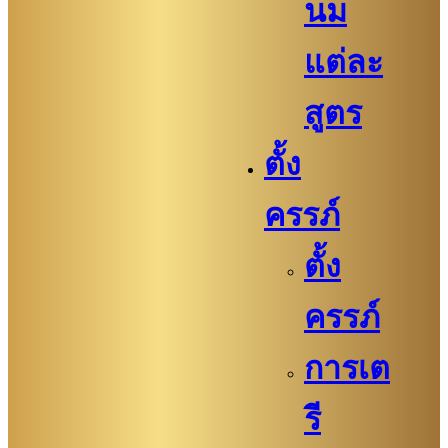
นม
แต่ละ
สูตร
ตั้ง
ครรภ์
ตั้ง
ครรภ์
การเต
รี