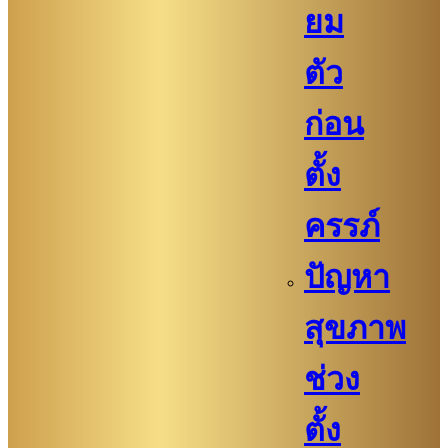
ยม
ตัว
ก่อน
ตั้ง
ครรภ์​
ปัญหา
สุขภาพ
ช่วง
ตั้ง