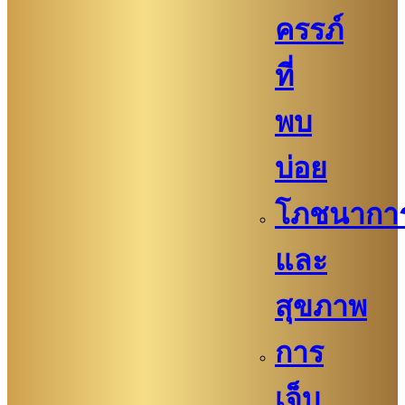
ครรภ์
ที่
พบ
บ่อย
โภชนากา
และ
สุขภาพ
การ
เจ็บ