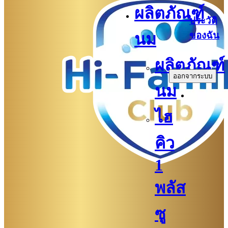
ผลิตภัณฑ์
ประวัติ
ของฉัน
นม
.
ผลิตภัณฑ์
ออกจากระบบ
นม
ไฮ
คิว
1
พลัส
ซู