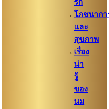
รัก
โภชนากา
และ
สุขภาพ
เรื่อง
น่า
รู้
ของ
นม