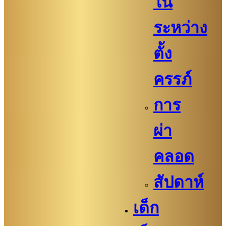
ใน
ระหว่าง
ตั้ง
ครรภ์
การ
ผ่า
คลอด
สัปดาห์
เด็ก