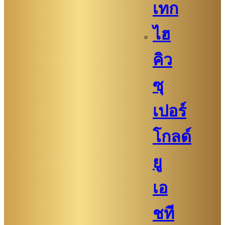
เทก
ไฮ
คิว​​
ซุ
เปอร์
โกลด์
ยู
เอ
ชที