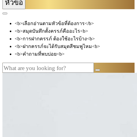
หัวข้อ
<b>เลือกอ่านตามหัวข้อที่ต้องการ</b>
<b>สมุดบันทึกตั้งครรภ์คืออะไร<b>
<b>การฝากครรภ์ ต้องใช้อะไรบ้าง<b>
<b>ฝากครรภ์จะได้รับสมุดสีชมพูไหม<b>
<b>คำถามที่พบบ่อย<b>