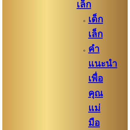
เล็ก
เด็ก
เล็ก
คำ
แนะนำ
เพื่อ
คุณ
แม่
มือ