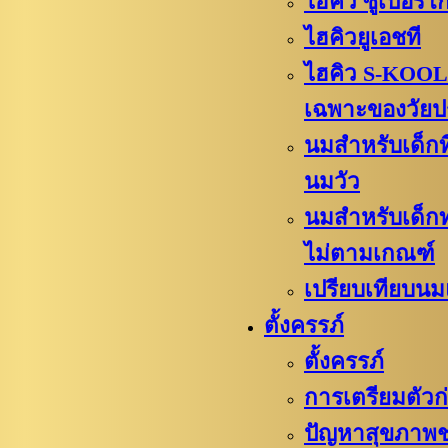
ไฮคิว​​ ซูเปอร์โ
ไฮคิวยูเอชที
ไฮคิว S-KOOL
เฉพาะของวัย
นมสำหรับเด็กท
นมวัว
นมสำหรับเด็
ไม่ตามเกณฑ์
เปรียบเทียบนม
ตั้งครรภ์
ตั้งครรภ์
การเตรียมตัวก่
ปัญหาสุขภาพช่