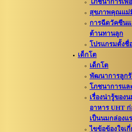
โภชนาการเพื่อ
สุขภาพคุณแม่ม
การฉีดวัคซีนแ
ต้านทานลูก
โปรแกรมตั้งชื่อ
เด็กโต
เด็กโต
พัฒนาการลูกร
โภชนาการและ
เรื่องน่ารู้ขอ
อาหาร UHT ก
เป็นนมกล่องแ
ไขข้อข้องใจเกี