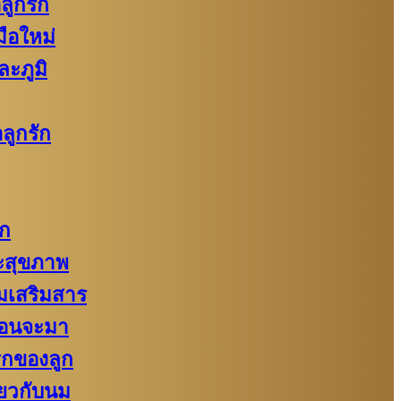
ลูกรัก
ือใหม่
ละภูมิ
ลูกรัก
ัก
สุขภาพ
งนมเสริมสาร
่อนจะมา
รกของลูก
่ยวกับนม