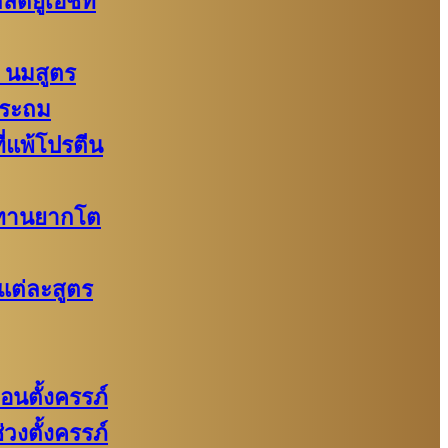
กลด์ยูเอชที
 นมสูตร
ประถม
ี่แพ้โปรตีน
กทานยากโต
แต่ละสูตร
อนตั้งครรภ์​
วงตั้งครรภ์