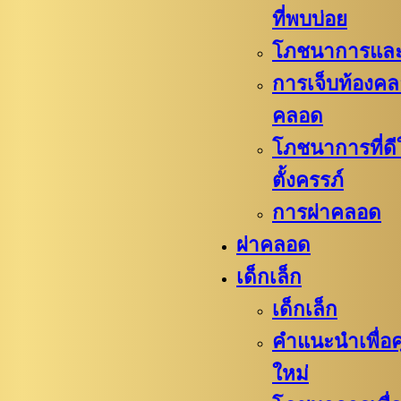
ที่พบบ่อย
โภชนาการและ
การเจ็บท้องค
คลอด
โภชนาการที่ดี
ตั้งครรภ์
การผ่าคลอด
ผ่าคลอด
เด็กเล็ก
เด็กเล็ก
คำแนะนำเพื่อค
ใหม่