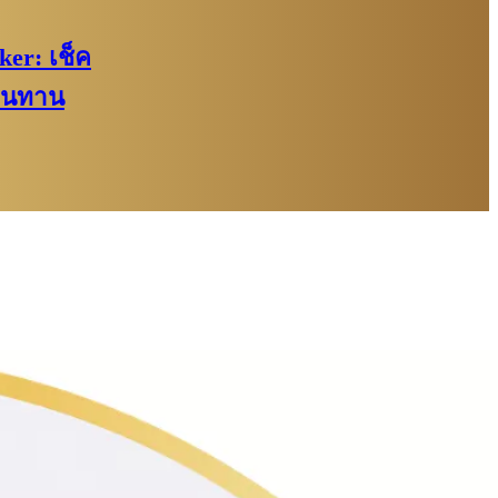
er: เช็ค
านทาน