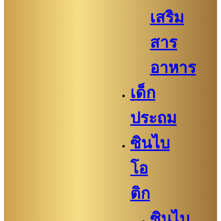
เสริม
สาร
อาหาร
เด็ก
ประถม
ซินไบ
โอ
ติก
ซินไบ