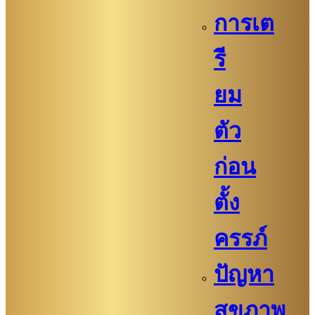
การเต
รี
ยม
ตัว
ก่อน
ตั้ง
ครรภ์​
ปัญหา
สุขภาพ