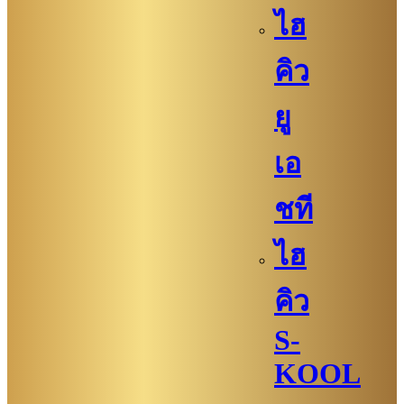
ไฮ
คิว
ยู
เอ
ชที
ไฮ
คิว
S-
KOOL