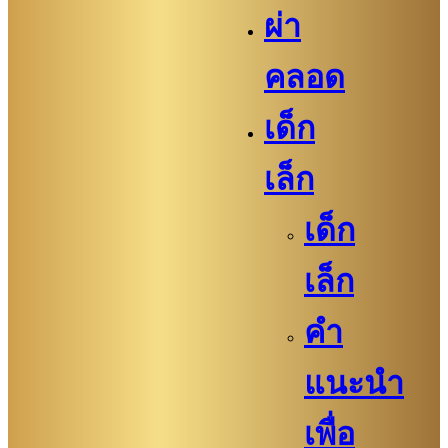
ผ่า
คลอด
เด็ก
เล็ก
เด็ก
เล็ก
คำ
แนะนำ
เพื่อ