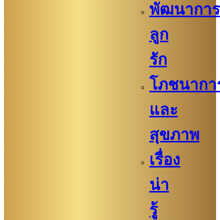
พัฒนาการ
ลูก
รัก
โภชนากา
และ
สุขภาพ
เรื่อง
น่า
รู้