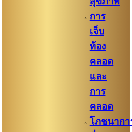
สุขภาพ
การ
เจ็บ
ท้อง
คลอด
และ
การ
คลอด
โภชนากา