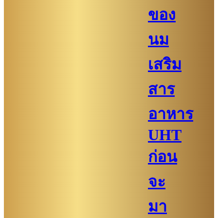
ของ
นม
เสริม
สาร
อาหาร
UHT
ก่อน
จะ
มา