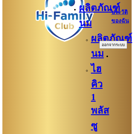
ผลิตภัณฑ์
ประวัติ
ของฉัน
นม
.
ผลิตภัณฑ์
ออกจากระบบ
นม
ไฮ
คิว
1
พลัส
ซู