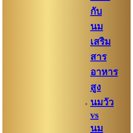
กับ
นม
เสริม
สาร
อาหาร
สูง
นมวัว
vs
นม