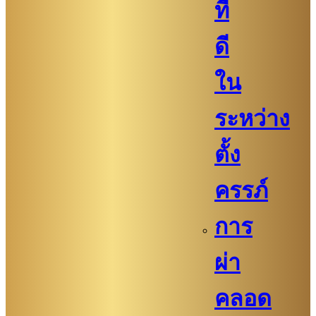
ที่
ดี
ใน
ระหว่าง
ตั้ง
ครรภ์
การ
ผ่า
คลอด