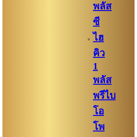
พลัส
ซี
ไฮ
คิว​​
1
พลัส
พรีไบ
โอ
โพ