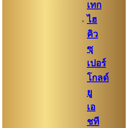
เทก
ไฮ
คิว​​
ซุ
เปอร์
โกลด์
ยู
เอ
ชที