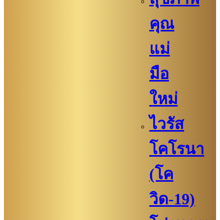
คุณ
แม่
มือ
ใหม่
ไวรัส
โคโรนา
(โค
วิด-19)