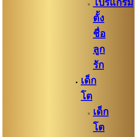
โปรแกรม
ตั้ง
ชื่อ
ลูก
รัก
เด็ก
โต
เด็ก
โต