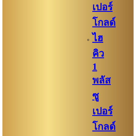
เปอร์
โกลด์
ไฮ
คิว
1
พลัส
ซู
เปอร์
โกลด์