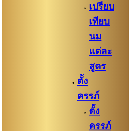
เปรียบ
เทียบ
นม
แต่ละ
สูตร
ตั้ง
ครรภ์
ตั้ง
ครรภ์