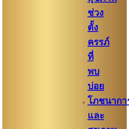
ช่วง
ตั้ง
ครรภ์
ที่
พบ
บ่อย
โภชนากา
และ