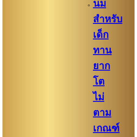
นม
สำหรับ
เด็ก
ทาน
ยาก
โต
ไม่
ตาม
เกณฑ์