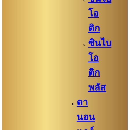
โอ
ติก
ซินไบ
โอ
ติก
พลัส
ดา
นอน