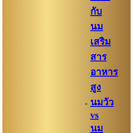
กับ
นม
เสริม
สาร
อาหาร
สูง
นมวัว
vs
นม