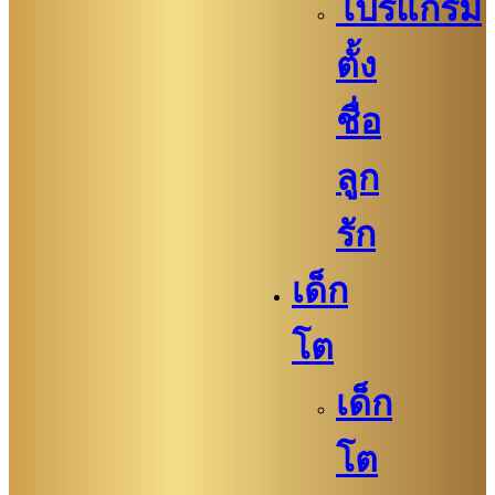
โปรแกรม
ตั้ง
ชื่อ
ลูก
รัก
เด็ก
โต
เด็ก
โต