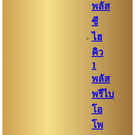
พลัส
ซี
ไฮ
คิว​​
1
พลัส
พรีไบ
โอ
โพ