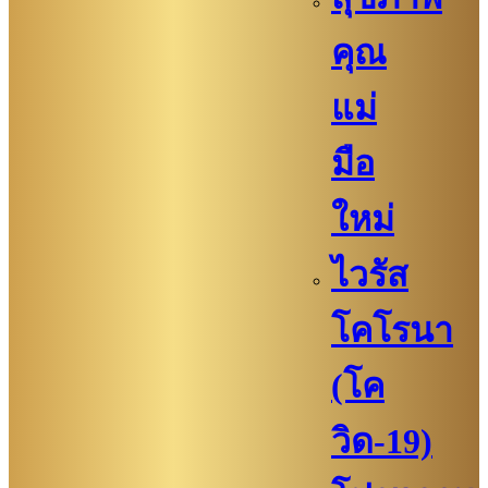
คุณ
แม่
มือ
ใหม่
ไวรัส
โคโรนา
(โค
วิด-19)