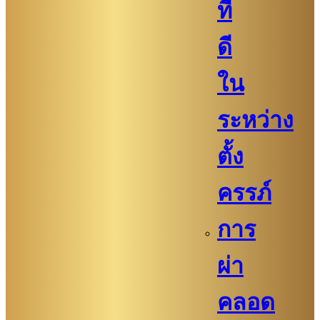
ที่
ดี
ใน
ระหว่าง
ตั้ง
ครรภ์
การ
ผ่า
คลอด