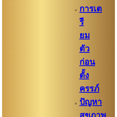
การเต
รี
ยม
ตัว
ก่อน
ตั้ง
ครรภ์​
ปัญหา
สุขภาพ