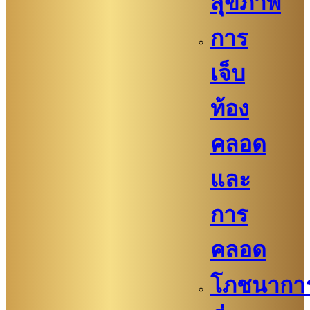
สุขภาพ
การ
เจ็บ
ท้อง
คลอด
และ
การ
คลอด
โภชนากา