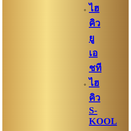
ไฮ
คิว
ยู
เอ
ชที
ไฮ
คิว
S-
KOOL