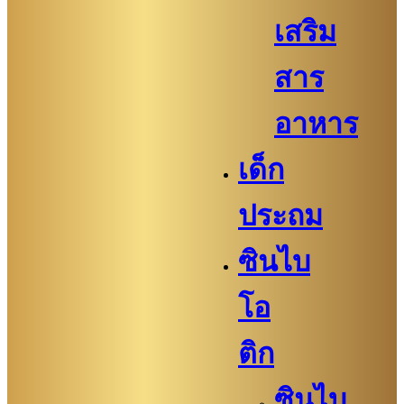
เสริม
สาร
อาหาร
เด็ก
ประถม
ซินไบ
โอ
ติก
ซินไบ