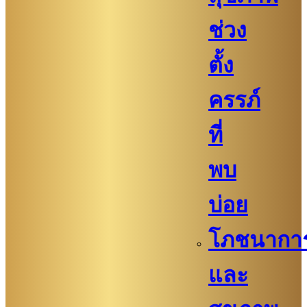
ช่วง
ตั้ง
ครรภ์
ที่
พบ
บ่อย
โภชนากา
และ