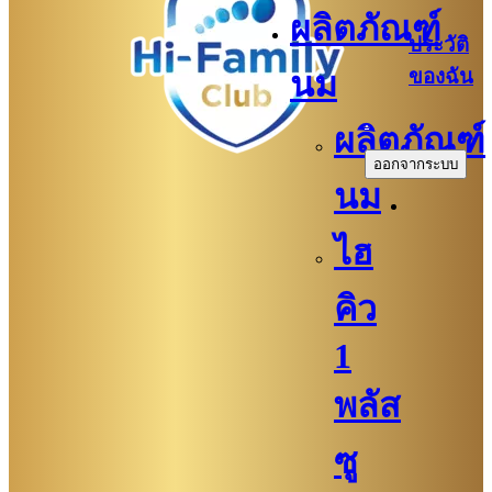
ผลิตภัณฑ์
ประวัติ
ของฉัน
นม
.
ผลิตภัณฑ์
ออกจากระบบ
นม
ไฮ
คิว
1
พลัส
ซู