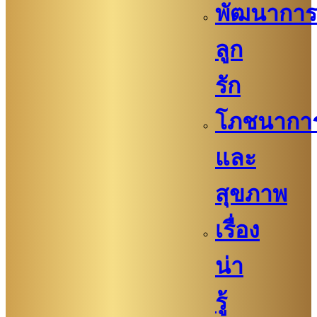
พัฒนาการ
ลูก
รัก
โภชนากา
และ
สุขภาพ
เรื่อง
น่า
รู้