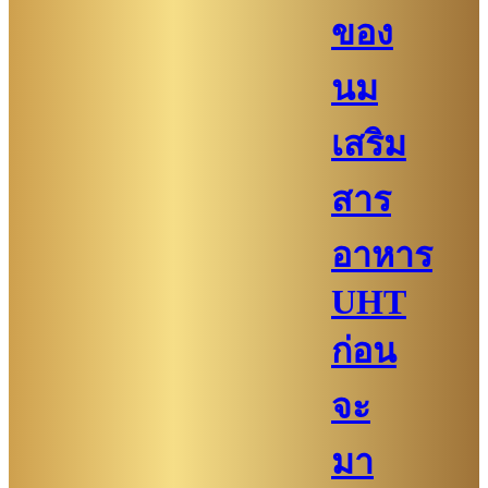
ของ
นม
เสริม
สาร
อาหาร
UHT
ก่อน
จะ
มา