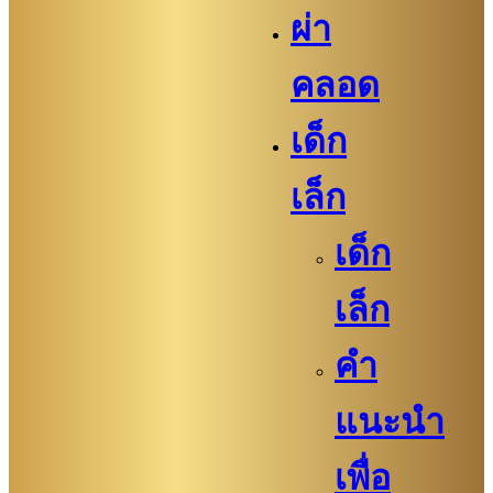
ผ่า
คลอด
เด็ก
เล็ก
เด็ก
เล็ก
คำ
แนะนำ
เพื่อ