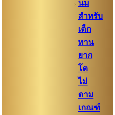
นม
สำหรับ
เด็ก
ทาน
ยาก
โต
ไม่
ตาม
เกณฑ์