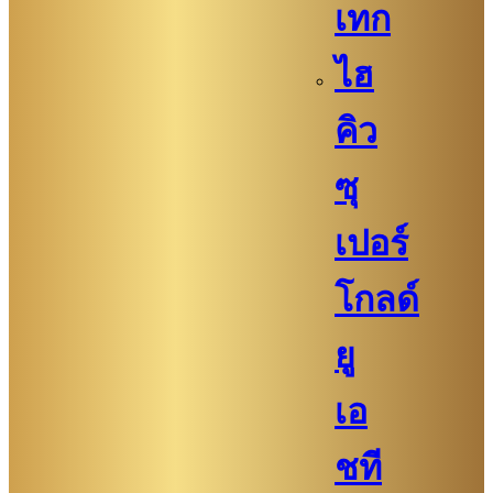
เทก
ไฮ
คิว​​
ซุ
เปอร์
โกลด์
ยู
เอ
ชที