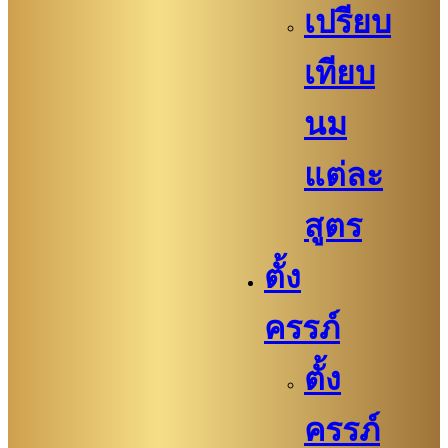
เปรียบ
เทียบ
นม
แต่ละ
สูตร
ตั้ง
ครรภ์
ตั้ง
ครรภ์