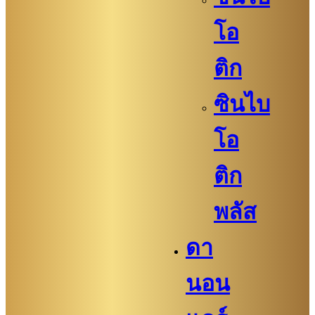
โอ
ติก
ซินไบ
โอ
ติก
พลัส
ดา
นอน