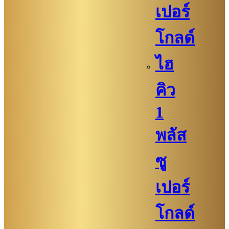
เปอร์
โกลด์
ไฮ
คิว
1
พลัส
ซู
เปอร์
โกลด์