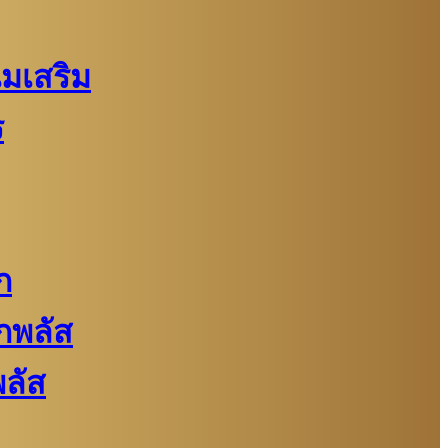
นมเสริม
ร
ก
กพลัส
ลัส