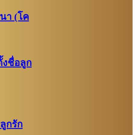
นา (โค
งชื่อลูก
ูกรัก