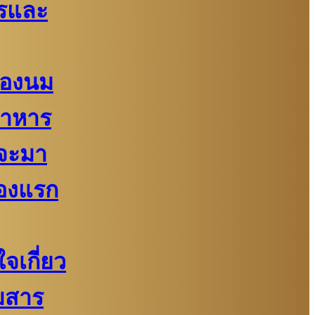
รและ
้ของนม
อาหาร
จะมา
่องแรก
จเกี่ยว
มสาร