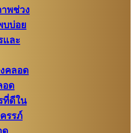
ภาพช่วง
่พบบ่อย
รและ
้องคลอด
ลอด
ี่ดีใน
งครรภ์
อด