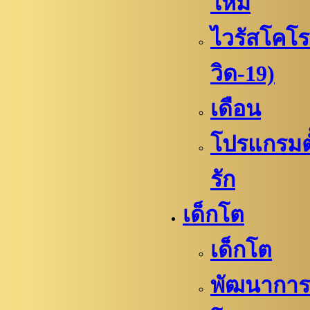
ใหม่
ไวรัสโคโร
วิด-19)
เดือน
โปรแกรมตั้
รัก
เด็กโต
เด็กโต
พัฒนาการล