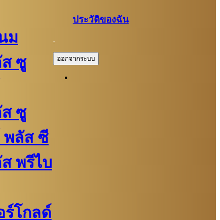
ประวัติของฉัน
์นม
.
ัส ซู
ออกจากระบบ
ัส ซู
 พลัส ซี
ลัส พรีไบ
ปอร์โกลด์