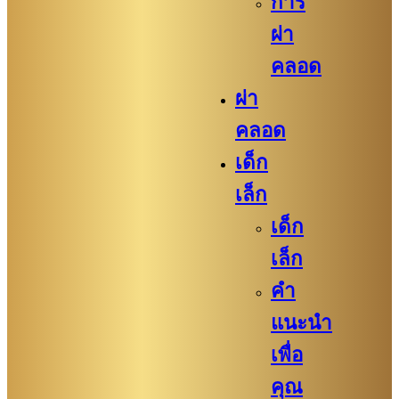
การ
ผ่า
คลอด
ผ่า
คลอด
เด็ก
เล็ก
เด็ก
เล็ก
คำ
แนะนำ
เพื่อ
คุณ