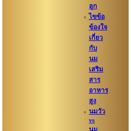
ลูก
ไขข้อ
ข้องใจ
เกี่ยว
กับ
นม
เสริม
สาร
อาหาร
สูง
นมวัว
vs
นม