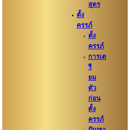
สูตร
ตั้ง
ครรภ์
ตั้ง
ครรภ์
การเต
รี
ยม
ตัว
ก่อน
ตั้ง
ครรภ์​
ปัญหา