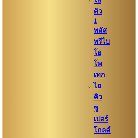
ไฮ
คิว​
1
พลัส
พรีไบ
โอ
โพ
เทก
ไฮ
คิว​​
ซู
เปอร์
โกลด์