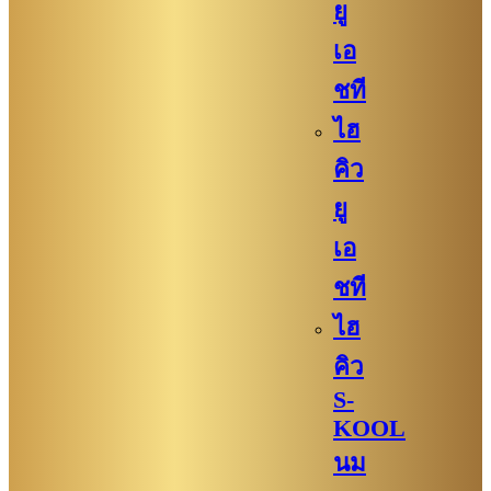
ยู
เอ
ชที
ไฮ
คิว
ยู
เอ
ชที
ไฮ
คิว
S-
KOOL
นม