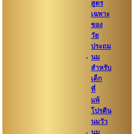
สูตร
เฉพาะ
ของ
วัย
ประถม
นม
สำหรับ
เด็ก
ที่
แพ้
โปรตีน
นมวัว
นม