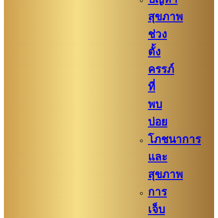
สุขภาพ
ช่วง
ตั้ง
ครรภ์
ที่
พบ
บ่อย
โภชนาการ
และ
สุขภาพ
การ
เจ็บ