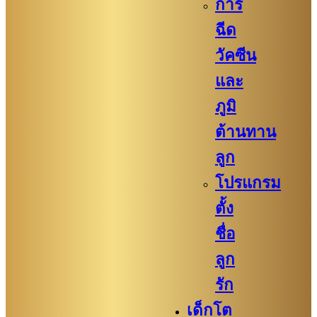
การ
ฉีด
วัคซีน
และ
ภูมิ
ต้านทาน
ลูก
โปรแกรม
ตั้ง
ชื่อ
ลูก
รัก
เด็กโต