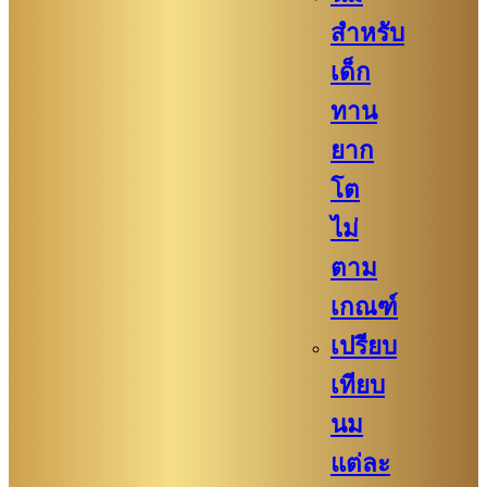
สำหรับ
เด็ก
ทาน
ยาก
โต
ไม่
ตาม
เกณฑ์
เปรียบ
เทียบ
นม
แต่ละ