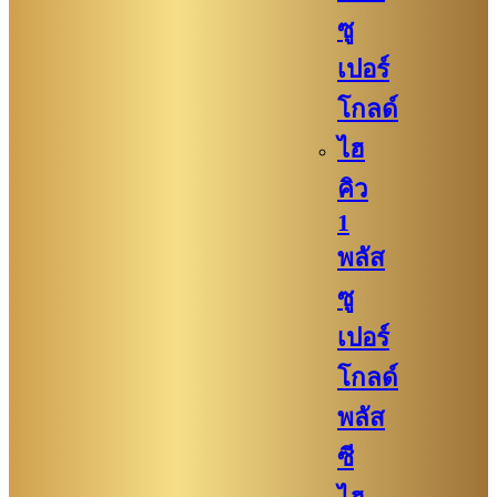
ซู
เปอร์
โกลด์
ไฮ
คิว
1
พลัส
ซู
เปอร์
โกลด์
พลัส
ซี