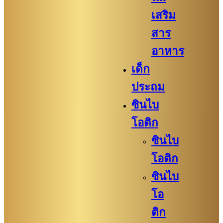
เสริม
สาร
อาหาร
เด็ก
ประถม
ซินไบ
โอติก
ซินไบ
โอติก
ซินไบ
โอ
ติก