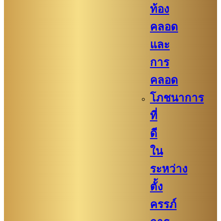
ท้อง
คลอด
และ
การ
คลอด
โภชนาการ
ที่
ดี
ใน
ระหว่าง
ตั้ง
ครรภ์