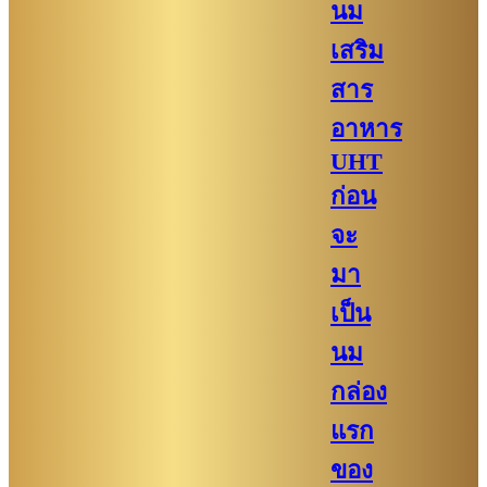
นม
เสริม
สาร
อาหาร
UHT
ก่อน
จะ
มา
เป็น
นม
กล่อง
แรก
ของ