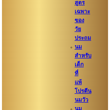
สูตร
เฉพาะ
ของ
วัย
ประถม
นม
สำหรับ
เด็ก
ที่
แพ้
โปรตีน
นมวัว
นม