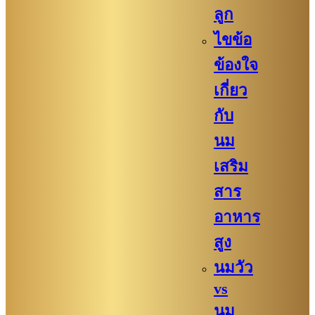
ลูก
ไขข้อ
ข้องใจ
เกี่ยว
กับ
นม
เสริม
สาร
อาหาร
สูง
นมวัว
vs
นม