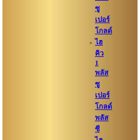
ซู
เปอร์
โกลด์
ไฮ
คิว
1
พลัส
ซู
เปอร์
โกลด์
พลัส
ซี