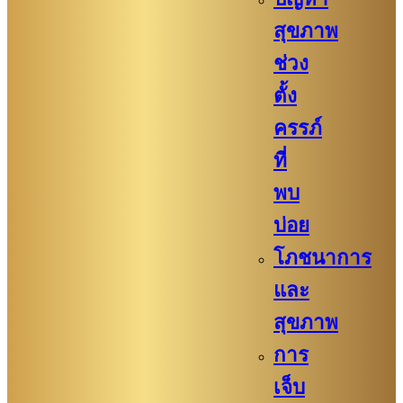
สุขภาพ
ช่วง
ตั้ง
ครรภ์
ที่
พบ
บ่อย
โภชนาการ
และ
สุขภาพ
การ
เจ็บ