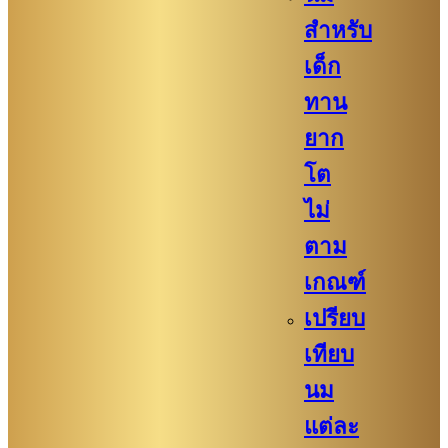
สำหรับ
เด็ก
ทาน
ยาก
โต
ไม่
ตาม
เกณฑ์
เปรียบ
เทียบ
นม
แต่ละ