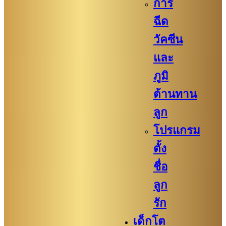
การ
ฉีด
วัคซีน
และ
ภูมิ
ต้านทาน
ลูก
โปรแกรม
ตั้ง
ชื่อ
ลูก
รัก
เด็กโต