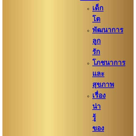
เด็ก
โต
พัฒนาการ
ลูก
รัก
โภชนาการ
และ
สุขภาพ
เรื่อง
น่า
รู้
ของ