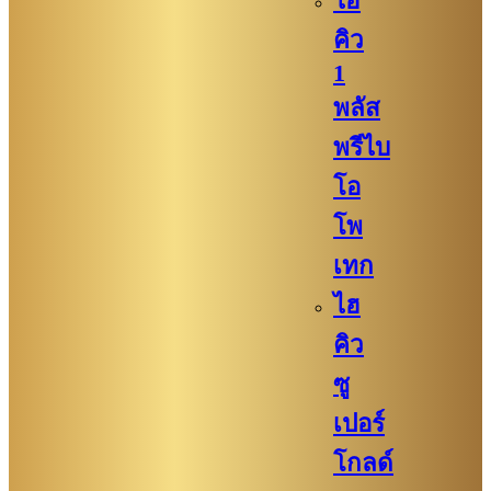
ไฮ
คิว​
1
พลัส
พรีไบ
โอ
โพ
เทก
ไฮ
คิว​​
ซู
เปอร์
โกลด์