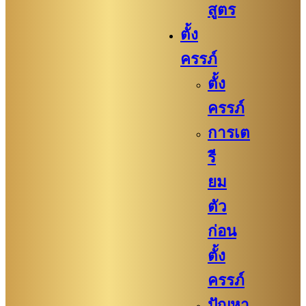
สูตร
ตั้ง
ครรภ์
ตั้ง
ครรภ์
การเต
รี
ยม
ตัว
ก่อน
ตั้ง
ครรภ์​
ปัญหา