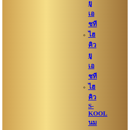
ยู
เอ
ชที
ไฮ
คิว
ยู
เอ
ชที
ไฮ
คิว
S-
KOOL
นม