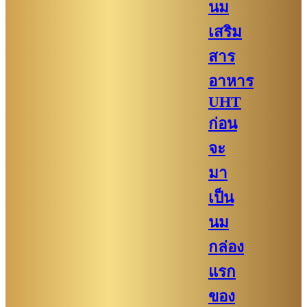
นม
เสริม
สาร
อาหาร
UHT
ก่อน
จะ
มา
เป็น
นม
กล่อง
แรก
ของ