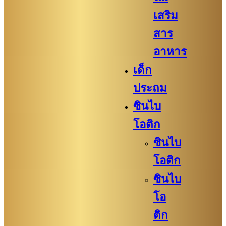
เสริม
สาร
อาหาร
เด็ก
ประถม
ซินไบ
โอติก
ซินไบ
โอติก
ซินไบ
โอ
ติก