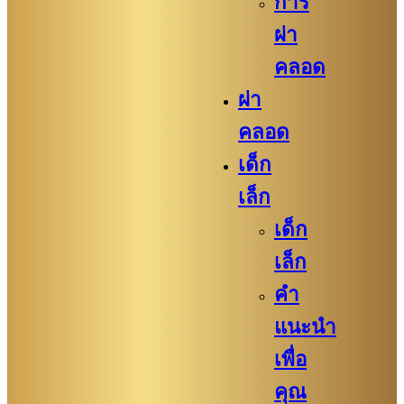
การ
ผ่า
คลอด
ผ่า
คลอด
เด็ก
เล็ก
เด็ก
เล็ก
คำ
แนะนำ
เพื่อ
คุณ