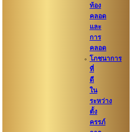
ท้อง
คลอด
และ
การ
คลอด
โภชนาการ
ที่
ดี
ใน
ระหว่าง
ตั้ง
ครรภ์