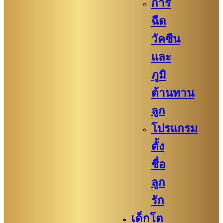
การ
ฉีด
วัคซีน
และ
ภูมิ
ต้านทาน
ลูก
โปรแกรม
ตั้ง
ชื่อ
ลูก
รัก
เด็กโต