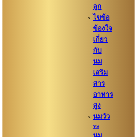
ลูก
ไขข้อ
ข้องใจ
เกี่ยว
กับ
นม
เสริม
สาร
อาหาร
สูง
นมวัว
vs
นม