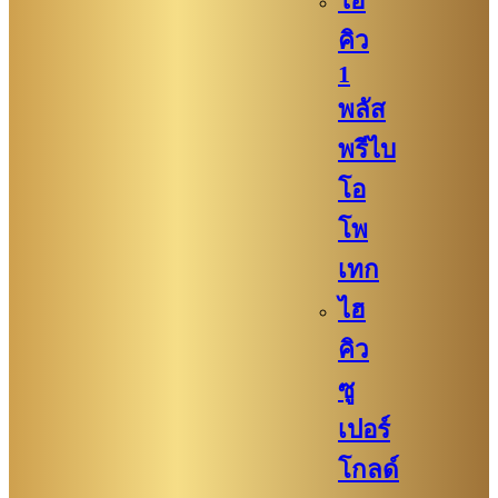
ไฮ
คิว​
1
พลัส
พรีไบ
โอ
โพ
เทก
ไฮ
คิว​​
ซู
เปอร์
โกลด์