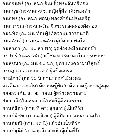
กนกจันทร์ (กะ-หนก-จัน) ดั่งพระจันทร์ทอง
กนกนุช (กะ-หนก-นุช) หญิงผู้มีค่าดั่งทองคำ
กนกพร (กะ-หนก-พอน) ทองคำอันประเสริฐ
กนกวรรณ (กะ-นก-วัน) ผิวพรรณผุดผ่องดั่งทอง
กมนทัต (กะ-มน-ทัด) ผู้ให้ความปรารถนาดี
กมลฉันท์ (กะ-มน-ละ-ฉัน) ผู้มีความพอใจ
กมลาภา (กะ-มะ-ลา-พา) ผุดผ่องเหมือนดอกบัว
กรภัทร์ (กอ-ระ-พัด) มีโชค มีสิริมงคลในการกระทำ
กมลชนก (กะ-มน-ชะ-นก) บุตรแห่งความบริสุทธิ์
กรกฎา (กอ-ระ-กะ-ตา) ผู้แข็งแกร่ง
กรณิการ์ (กอ-ระ-นิ-กาน) ดอกไม้มงคล
เกวลิน เก-วะ-ลิน) มีความรู้พิเศษ มีความรู้อย่างสูงสุด
กัลยกร (กัน-ละ-ยะ-กอน) ผู้สร้างความงาม
กัลยาณี (กัน-ละ-ยา-นี) สตรีผู้มีคุณธรรม
กานต์ธิดา (กาน-ทิ-ดา) ลูกสาวผู้เป็นที่รัก
กานต์พิชชา (กาน-พิ-ชา) ผู้มีปัญญาและความรัก
กานต์มณี (กาน-มะ-นี) แก้วอันเป็นที่รัก
กานต์สุนีย์ (กาน-สุ-นี) นางฟ้าผู้เป็นที่รัก