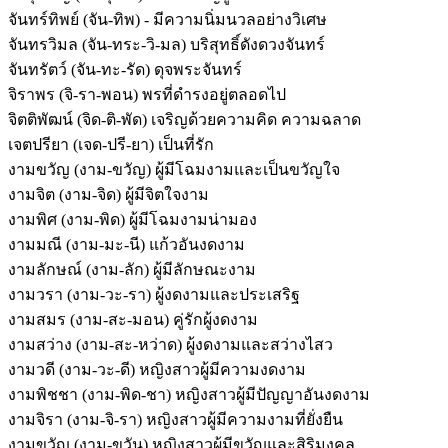
จันทร์ทิพย์ (จัน-ทิพ) - มีความนิ่มนวลอย่างวิเศษ
จันทรวิมล (จัน-ทระ-วิ-มล) บริสุทธิ์ดังดวงจันทร์
จันทรัตว์ (จัน-ทะ-รัด) ดุจพระจันทร์
จิราพร (จิ-รา-พอน) พรที่ดำรงอยู่ตลอดไป
จิตติพัฒน์ (จิด-ติ-พัด) เจริญด้วยความคิด ความฉลาด
เจตปรียา (เจด-ปรี-ยา) เป็นที่รัก
งามขวัญ (งาม-ขวัญ) ผู้มีโฉมงามและเป็นขวัญใจ
งามจิต (งาม-จิด) ผู้มีจิตใจงาม
งามพิศ (งาม-พิด) ผู้มีโฉมงามน่ามอง
งามมณี (งาม-มะ-นี) แก้วอันงดงาม
งามลักษณ์ (งาม-ลัก) ผู้มีลักษณะงาม
งามวรา (งาม-วะ-รา) ผู้งดงามและประเสริฐ
งามสมร (งาม-สะ-มอน) คู่รักผู้งดงาม
งามสว่าง (งาม-สะ-หว่าด) ผู้งดงามและสว่างไสว
งามวดี (งาม-วะ-ดี) หญิงสาวผู้มีความงดงาม
งามพิชชา (งาม-พิด-ชา) หญิงสาวผู้มีปัญญาอันงดงาม
งามจิรา (งาม-จิ-รา) หญิงสาวผู้มีความงามที่ยั่งยืน
งามขวัญ (งาม-ขวัน) หญิงสาวผู้มีขวัญและสิริมงคล