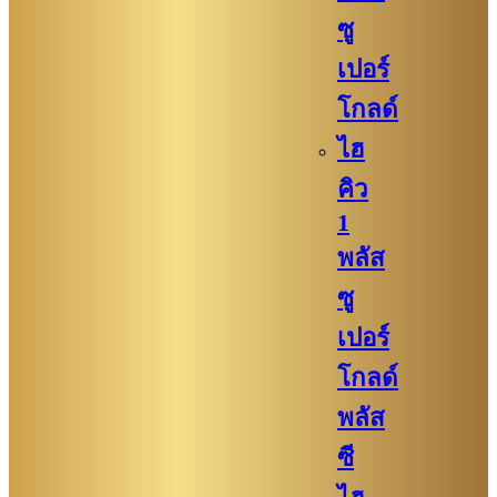
ซู
เปอร์
โกลด์
ไฮ
คิว
1
พลัส
ซู
เปอร์
โกลด์
พลัส
ซี