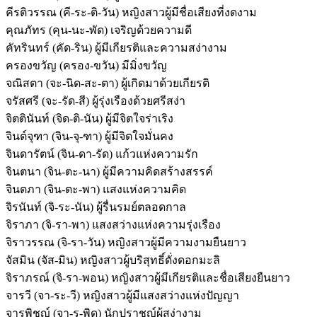
คีรติวรรณ (คี-ระ-ติ-วัน) หญิงสาวผู้มีชื่อเสียงที่งดงาม
คุณภัทร (คุน-นะ-พัด) เจริญด้วยความดี
คัทรินทร์ (คัด-ริน) ผู้มีเกียรติและความสง่างาม
ครองขวัญ (ครอง-ขวัน) มีมิ่งขวัญ
จณิสตา (จะ-นิด-สะ-ตา) ผู้เกิดมาด้วยเกียรติ
จรัสศรี (จะ-รัด-สี) ผู้รุ่งเรืองด้วยศรีสง่า
จิตตินันท์ (จิด-ติ-นัน) ผู้มีจิตใจร่าเริง
จินต์จุฑา (จิน-จุ-ฑา) ผู้มีจิตใจมั่นคง
จินดารัตน์ (จิน-ดา-รัด) แก้วแห่งความรัก
จินตนา (จิน-ตะ-นา) ผู้มีความคิดสร้างสรรค์
จินตภา (จิน-ตะ-พา) แสงแห่งความคิด
จิรนันท์ (จิ-ระ-นัน) ผู้รื่นรมย์ตลอดกาล
จิราภา (จิ-รา-พา) แสงสว่างแห่งความรุ่งเรือง
จิราวรรณ (จิ-รา-วัน) หญิงสาวผู้มีความงามยืนยาว
จัสมิน (จัส-มิน) หญิงสาวผู้บริสุทธิ์ดั่งดอกมะลิ
จิราภรณ์ (จิ-รา-พอน) หญิงสาวผู้มีเกียรติและชื่อเสียงยืนยาว
จารวี (จา-ระ-วี) หญิงสาวผู้มีแสงสว่างแห่งปัญญา
จารุพิชญ์ (จา-รุ-พิด) นักปราชญ์ผู้สง่างาม