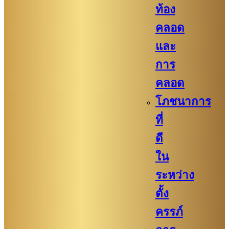
ท้อง
คลอด
และ
การ
คลอด
โภชนาการ
ที่
ดี
ใน
ระหว่าง
ตั้ง
ครรภ์