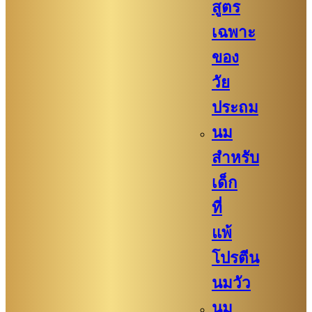
สูตร
เฉพาะ
ของ
วัย
ประถม
นม
สำหรับ
เด็ก
ที่
แพ้
โปรตีน
นมวัว
นม