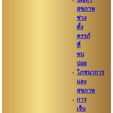
สุขภาพ
ช่วง
ตั้ง
ครรภ์
ที่
พบ
บ่อย
โภชนาการ
และ
สุขภาพ
การ
เจ็บ