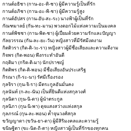
กานต์อธิชา (กาน-อะ-ทิ-ชา) ผู้มีความรู้เป็นที่รัก
กานต์อภิชา (กาน-อะ-พิ-ชา) ผู้มีความรู้สูง
กานต์อัปสร (กาน-อับ-สะ-ระ) นางฟ้าผู้เป็นที่รัก
กัณฑมาลย์ (กัน-ทะ-มาน) พวงดอกไม้แห่งความเป็นมงคล
กานต์พิชชา (กาน-พิด-ชา) ผู้เปี่ยมด้วยความรักและปัญญา
กัลยวรรณ (กัน-ละ-ยะ-วัน) หญิงสาวที่มีรัศมีงดงาม
กิตติวรา (กิด-ติ-วะ-รา) หญิงสาวผู้มีชื่อเสียงและความดีงาม
กิจพร (กิด-พอน) พึงกระทำอันดี
กฤติมา (กริด-ติ-มา) นักปราชญ์
กิตติพร (กิด-ติ-พอน) มีชื่อเสียงอันประเสริฐ
กิรณา (กิ-ระ-นา) รัศมีเรืองรอง
กุลจิรา (กุน-จิ-รา) มีตระกูลอันมั่นคง
กุลนันท์ (ก-ละ-นัน) เป็นที่ยินดีแห่งสกุลวงศ์
กุลนิดา (กุน-นิ-ดา) ผู้นำตระกูล
กุลนิภา (กุน-นิ-พา) ดุจแสงสว่างแห่งสกุล
กุลภรณ์ (กุน-ละ-พอน) ค้ำจุนวงศ์สกุล
ขวัญญาดา (ขวัน-ยา-ดา) ผู้มีสิริมงคลและความรู้
ขนิษฐิตา (ขะ-นิด-ถิ-ตา) หญิงสาวผู้เป็นที่รักของทุกคน