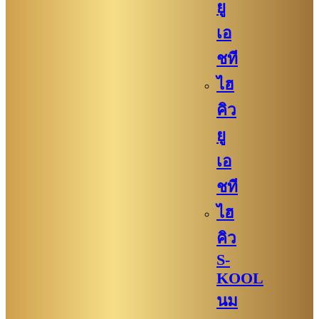
ยู
เอ
ชที
ไฮ
คิว
ยู
เอ
ชที
ไฮ
คิว
S-
KOOL
นม