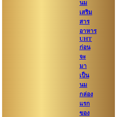
นม
เสริม
สาร
อาหาร
UHT
ก่อน
จะ
มา
เป็น
นม
กล่อง
แรก
ของ