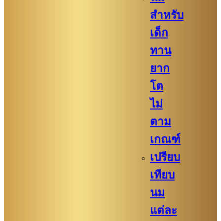
สำหรับ
เด็ก
ทาน
ยาก
โต
ไม่
ตาม
เกณฑ์
เปรียบ
เทียบ
นม
แต่ละ