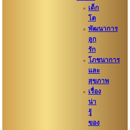
เด็ก
โต
พัฒนาการ
ลูก
รัก
โภชนาการ
และ
สุขภาพ
เรื่อง
น่า
รู้
ของ