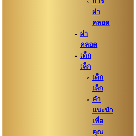
การ
ผ่า
คลอด
ผ่า
คลอด
เด็ก
เล็ก
เด็ก
เล็ก
คำ
แนะนำ
เพื่อ
คุณ