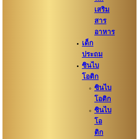
เสริม
สาร
อาหาร
เด็ก
ประถม
ซินไบ
โอติก
ซินไบ
โอติก
ซินไบ
โอ
ติก