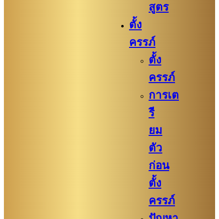
สูตร
ตั้ง
ครรภ์
ตั้ง
ครรภ์
การเต
รี
ยม
ตัว
ก่อน
ตั้ง
ครรภ์​
ปัญหา