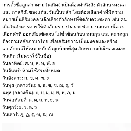
การตั้งชื่อลูกสาวตามวันเกิดจำเป็นต้องคำนึงถึง ตัวอักษรมงคล
และ กาลกิณี ของแต่ละวันเป็นหลัก โดยต้องเลือกคำที่มีความ
หมายเป็นสิริมงคล หลีกเลี่ยงตัวอักษรที่ขัดกับดวงชะตา เช่น คน
เกิดวันอังคารควรใช้ตัวอักษร บ ป ผ ฝ พ ฟ ภ ม นอกจากนี้ควร
เลือกคำที่ ออกเสียงชัดเจน ไม่ซ้ำซ้อนกับนามสกุล และ สะกดถูก
ต้องตามหลักภาษาไทย เพื่อเสริมความเป็นมงคลและสร้าง
เอกลักษณ์ให้เหมาะกับตัวลูกน้อยที่สุด อักษรกาลกิณีของแต่ละ
วันเกิด (ไม่ควรใช้ในชื่อ)
วันอาทิตย์: ศ, ษ, ส, ห, ฬ, ฮ
วันจันทร์: ห้ามใช้สระทั้งหมด
วันอังคาร: ก, ข, ค, ฆ, ง
วันพุธ (กลางวัน): จ, ฉ, ช, ซ, ฌ, ญ วั
นพุธ (กลางคืน): บ, ป, ผ, ฝ, พ, ฟ, ภ, ม
วันพฤหัสบดี: ด, ต, ถ, ท, ธ, น
วันศุกร์: ย, ร, ล, ว
วันเสาร์: ฎ, ฏ, ฐ, ฑ, ฒ, ณ