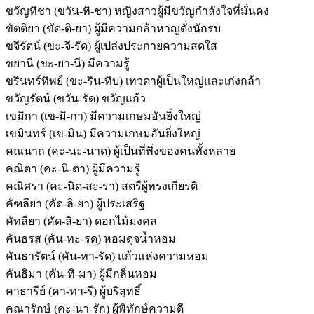
ขวัญทิชา (ขวัน-ทิ-ชา) หญิงสาวผู้มีขวัญกำลังใจที่มั่นคง
ขัตติยา (ขัด-ติ-ยา) ผู้มีความกล้าหาญดั่งนักรบ
ขจีรัตน์ (ขะ-จี-รัด) ผู้เปล่งประกายความสดใส
ขยานี (ขะ-ยา-นี) มีความรู้
ขรินทร์ทิพย์ (ขะ-ริน-ทิบ) เทวดาผู้เป็นใหญ่และเก่งกล้า
ขวัญรัตน์ (ขวัน-รัด) ขวัญแก้ว
เขมิกา (เข-มิ-กา) มีความเกษมอันยิ่งใหญ่
เขมินทร์ (เข-มิน) มีความเกษมอันยิ่งใหญ่
คณนาถ (คะ-นะ-นาด) ผู้เป็นที่พึ่งของคนทั้งหลาย
คณิตา (คะ-นิ-ตา) ผู้มีความรู้
คณิศรา (คะ-นิด-สะ-รา) สตรีผู้ทรงเกียรติ
คัฑลียา (คัด-ลิ-ยา) ผู้ประเสริฐ
คัทลียา (คัด-ลิ-ยา) ดอกไม้มงคล
คันธรส (คัน-ทะ-รด) หอมดุจน้ำหอม
คันธารัตน์ (คัน-ทา-รัด) แก้วแห่งความหอม
คันธิมา (คัน-ทิ-มา) ผู้มีกลิ่นหอม
คาธารีย์ (คา-ทา-รี) ผู้บริสุทธิ์
คณารักษ์ (คะ-นา-รัก) ผู้พิทักษ์ความดี