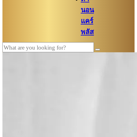
นอน
แคร์
พลัส