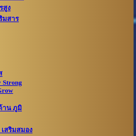
รสูง
ริมสาร
ส
 Strong
Grow
าน ภูมิ
: เสริมสมอง