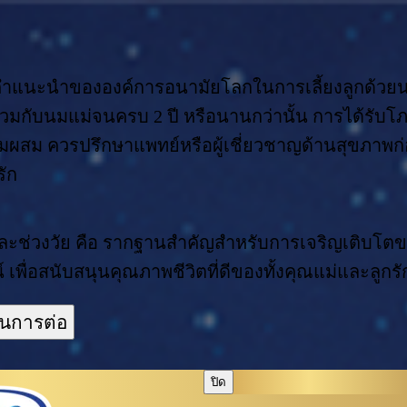
นคำแนะนำขององค์การอนามัยโลกในการเลี้ยงลูกด้วยนม
ร่วมกับนมแม่จนครบ 2 ปี หรือนานกว่านั้น การได้รั
ใช้นมผสม ควรปรึกษาแพทย์หรือผู้เชี่ยวชาญด้านสุขภา
รัก
ะช่วงวัย คือ รากฐานสำคัญสำหรับการเจริญเติบโตของล
ื่อสนับสนุนคุณภาพชีวิตที่ดีของทั้งคุณแม่และลูกรั
ินการต่อ
ปิด