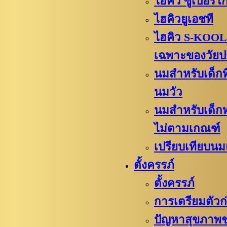
ไฮคิว​​ ซูเปอร์โ
ไฮคิวยูเอชที
ไฮคิว S-KOOL
เฉพาะของวัย
นมสำหรับเด็กท
นมวัว
นมสำหรับเด็
ไม่ตามเกณฑ์
เปรียบเทียบนม
ตั้งครรภ์
ตั้งครรภ์
การเตรียมตัวก่
ปัญหาสุขภาพช่