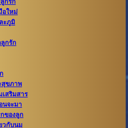
ลูกรัก
ือใหม่
ละภูมิ
ลูกรัก
ัก
สุขภาพ
งนมเสริมสาร
่อนจะมา
รกของลูก
่ยวกับนม