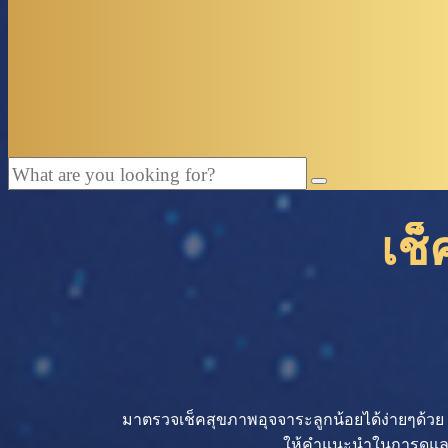
เช
มาตรวจเช็คสุขภาพอุจจาระลูกน้อยได้ง่ายๆด้วย
ให้คำแนะนำในการดูแล หร