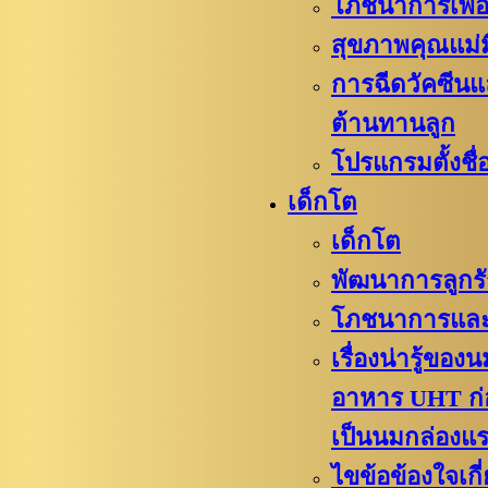
โภชนาการเพื่อ
สุขภาพคุณแม่ม
การฉีดวัคซีนแ
ต้านทานลูก
โปรแกรมตั้งชื่อ
เด็กโต
เด็กโต
พัฒนาการลูกร
โภชนาการและ
เรื่องน่ารู้ขอ
อาหาร UHT ก
เป็นนมกล่องแ
ไขข้อข้องใจเกี