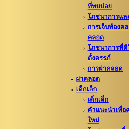
ที่พบบ่อย
โภชนาการและ
การเจ็บท้องค
คลอด
โภชนาการที่ดี
ตั้งครรภ์
การผ่าคลอด
ผ่าคลอด
เด็กเล็ก
เด็กเล็ก
คำแนะนำเพื่อค
ใหม่