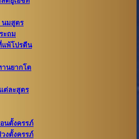
กลด์ยูเอชที
 นมสูตร
ประถม
ี่แพ้โปรตีน
กทานยากโต
แต่ละสูตร
อนตั้งครรภ์​
วงตั้งครรภ์