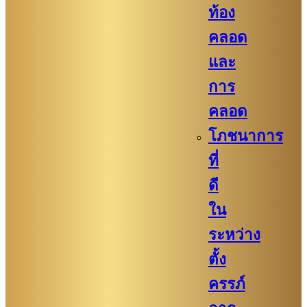
ท้อง
คลอด
และ
การ
คลอด
โภชนาการ
ที่
ดี
ใน
ระหว่าง
ตั้ง
ครรภ์