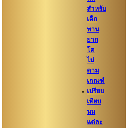
สำหรับ
เด็ก
ทาน
ยาก
โต
ไม่
ตาม
เกณฑ์
เปรียบ
เทียบ
นม
แต่ละ