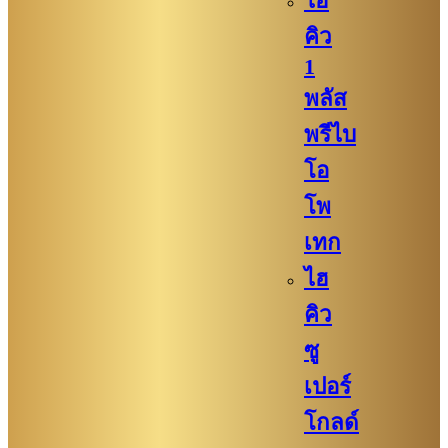
ไฮ
คิว​
1
พลัส
พรีไบ
โอ
โพ
เทก
ไฮ
คิว​​
ซู
เปอร์
โกลด์