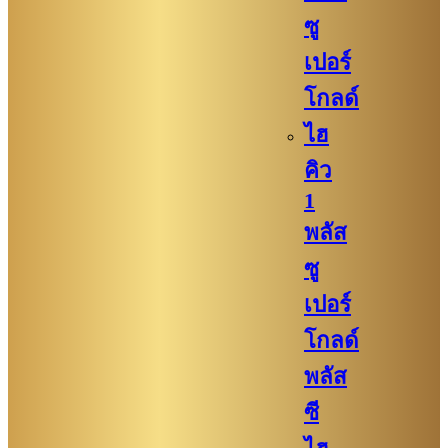
ซู
เปอร์
โกลด์
ไฮ
คิว
1
พลัส
ซู
เปอร์
โกลด์
พลัส
ซี