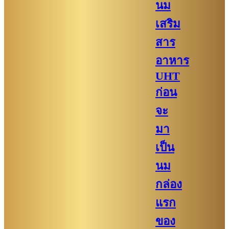
นม
เสริม
สาร
อาหาร
UHT
ก่อน
จะ
มา
เป็น
นม
กล่อง
แรก
ของ