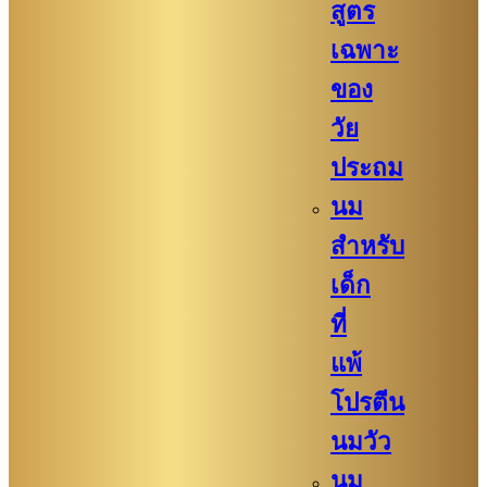
สูตร
เฉพาะ
ของ
วัย
ประถม
นม
สำหรับ
เด็ก
ที่
แพ้
โปรตีน
นมวัว
นม