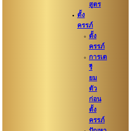
สูตร
ตั้ง
ครรภ์
ตั้ง
ครรภ์
การเต
รี
ยม
ตัว
ก่อน
ตั้ง
ครรภ์​
ปัญหา