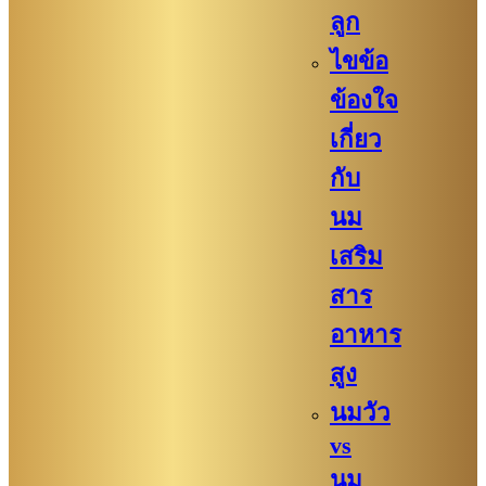
ลูก
ไขข้อ
ข้องใจ
เกี่ยว
กับ
นม
เสริม
สาร
อาหาร
สูง
นมวัว
vs
นม