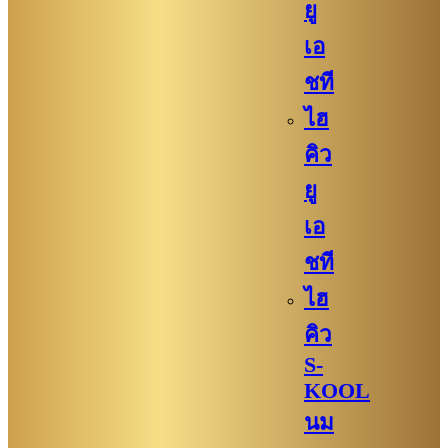
ยู
เอ
ชที
ไฮ
คิว
ยู
เอ
ชที
ไฮ
คิว
S-
KOOL
นม