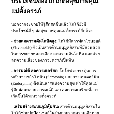
ประโยชน์ของโกโก้ต่อสุขภาพคุณ
แม่ตั้งครรภ์
นอกจากจะช่วยให้รู้สึกสดชื่นแล้ว โกโก้ยังมี
ประโยชน์ดี ๆ ต่อสุขภาพคุณแม่ตั้งครรภ์อีกด้วย
- ช่วยลดความดันโลหิตสูง:
โกโก้มีสารฟลาโวนอยด์
(Flavonoids) ซึ่งเป็นสารต้านอนุมูลอิสระที่มีส่วนช่วย
ในการขยายหลอดเลือด ลดความดันโลหิต และช่วย
ลดความเสี่ยงของภาวะครรภ์เป็นพิษ
- อารมณ์ดี ลดความเครียด:
โกโก้ช่วยกระตุ้นการ
หลั่งสารเซโรโทนิน (Serotonin) และสารเอนดอร์ฟิน
(Endorphins) ซึ่งเป็นสารแห่งความสุข ทำให้คุณแม่
รู้สึกผ่อนคลาย อารมณ์ดี และลดความเครียดที่อาจ
เกิดขึ้นได้ระหว่างตั้งครรภ์
- เสริมสร้างระบบภูมิคุ้มกัน:
สารต้านอนุมูลอิสระใน
โกโก้ช่วยปกป้องเซลล์ในร่างกายจากความเสียหาย