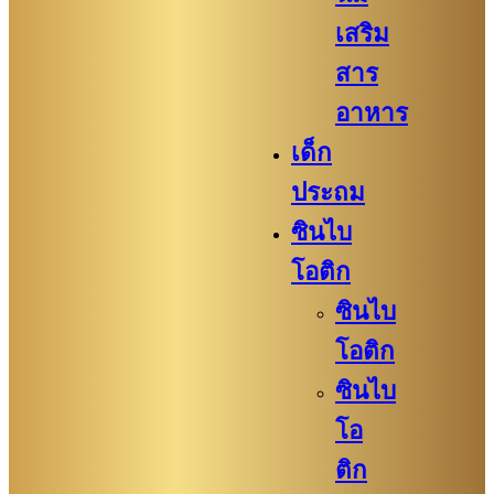
เสริม
สาร
อาหาร
เด็ก
ประถม
ซินไบ
โอติก
ซินไบ
โอติก
ซินไบ
โอ
ติก