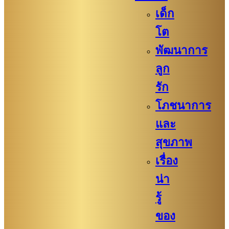
เด็ก
โต
พัฒนาการ
ลูก
รัก
โภชนาการ
และ
สุขภาพ
เรื่อง
น่า
รู้
ของ