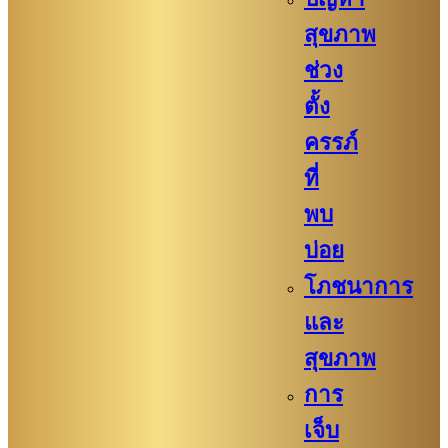
สุขภาพ
ช่วง
ตั้ง
ครรภ์
ที่
พบ
บ่อย
โภชนาการ
และ
สุขภาพ
การ
เจ็บ