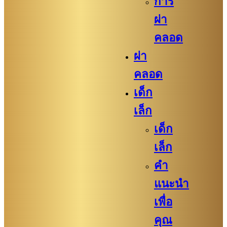
การ
ผ่า
คลอด
ผ่า
คลอด
เด็ก
เล็ก
เด็ก
เล็ก
คำ
แนะนำ
เพื่อ
คุณ