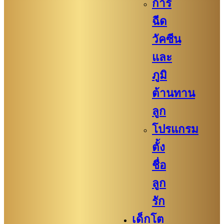
การ
ฉีด
วัคซีน
และ
ภูมิ
ต้านทาน
ลูก
โปรแกรม
ตั้ง
ชื่อ
ลูก
รัก
เด็กโต