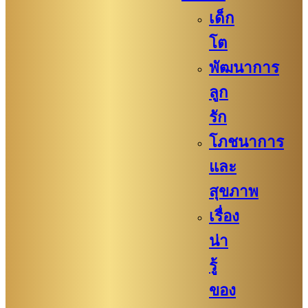
เด็ก
โต
พัฒนาการ
ลูก
รัก
โภชนาการ
และ
สุขภาพ
เรื่อง
น่า
รู้
ของ