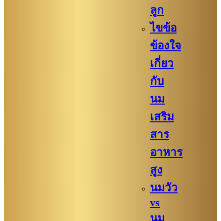
ลูก
ไขข้อ
ข้องใจ
เกี่ยว
กับ
นม
เสริม
สาร
อาหาร
สูง
นมวัว
vs
นม