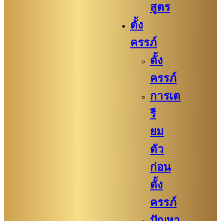
สูตร
ตั้ง
ครรภ์
ตั้ง
ครรภ์
การเต
รี
ยม
ตัว
ก่อน
ตั้ง
ครรภ์​
ปัญหา