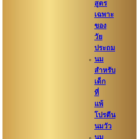
สูตร
เฉพาะ
ของ
วัย
ประถม
นม
สำหรับ
เด็ก
ที่
แพ้
โปรตีน
นมวัว
นม