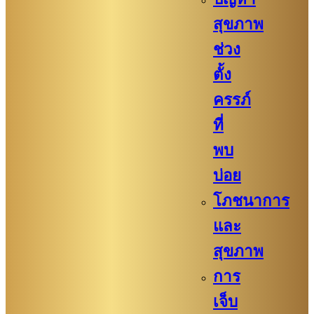
สุขภาพ
ช่วง
ตั้ง
ครรภ์
ที่
พบ
บ่อย
โภชนาการ
และ
สุขภาพ
การ
เจ็บ