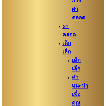
การ
ผ่า
คลอด
ผ่า
คลอด
เด็ก
เล็ก
เด็ก
เล็ก
คำ
แนะนำ
เพื่อ
คุณ