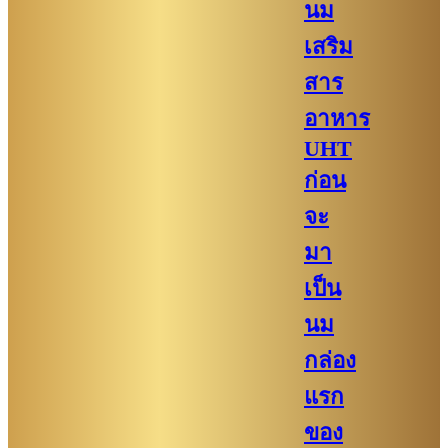
นม
เสริม
สาร
อาหาร
UHT
ก่อน
จะ
มา
เป็น
นม
กล่อง
แรก
ของ