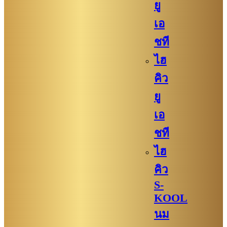
ยู
เอ
ชที
ไฮ
คิว
ยู
เอ
ชที
ไฮ
คิว
S-
KOOL
นม