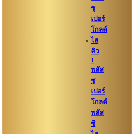
ซู
เปอร์
โกลด์
ไฮ
คิว
1
พลัส
ซู
เปอร์
โกลด์
พลัส
ซี