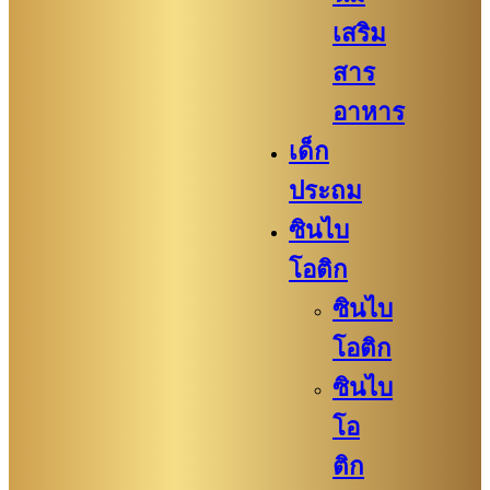
เสริม
สาร
อาหาร
เด็ก
ประถม
ซินไบ
โอติก
ซินไบ
โอติก
ซินไบ
โอ
ติก