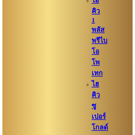
ไฮ
คิว​
1
พลัส
พรีไบ
โอ
โพ
เทก
ไฮ
คิว​​
ซู
เปอร์
โกลด์