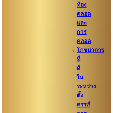
ท้อง
คลอด
และ
การ
คลอด
โภชนาการ
ที่
ดี
ใน
ระหว่าง
ตั้ง
ครรภ์