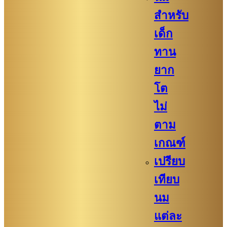
สำหรับ
เด็ก
ทาน
ยาก
โต
ไม่
ตาม
เกณฑ์
เปรียบ
เทียบ
นม
แต่ละ