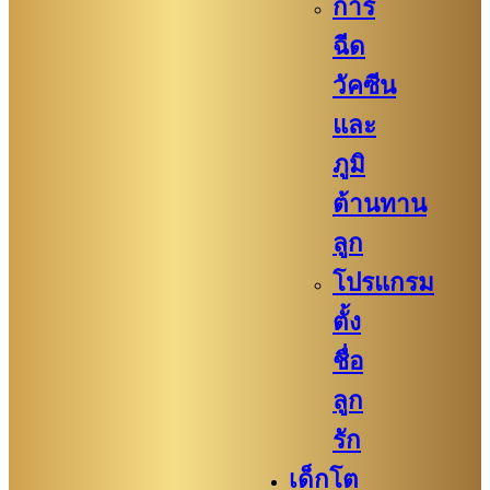
การ
ฉีด
วัคซีน
และ
ภูมิ
ต้านทาน
ลูก
โปรแกรม
ตั้ง
ชื่อ
ลูก
รัก
เด็กโต