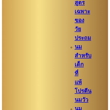
สูตร
เฉพาะ
ของ
วัย
ประถม
นม
สำหรับ
เด็ก
ที่
แพ้
โปรตีน
นมวัว
นม