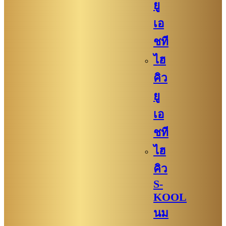
ยู
เอ
ชที
ไฮ
คิว
ยู
เอ
ชที
ไฮ
คิว
S-
KOOL
นม