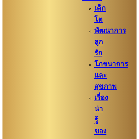
เด็ก
โต
พัฒนาการ
ลูก
รัก
โภชนาการ
และ
สุขภาพ
เรื่อง
น่า
รู้
ของ