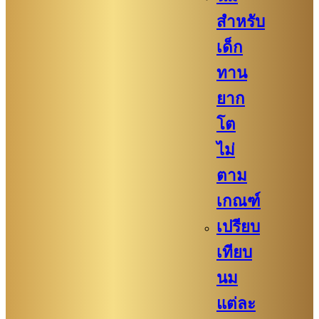
สำหรับ
เด็ก
ทาน
ยาก
โต
ไม่
ตาม
เกณฑ์
เปรียบ
เทียบ
นม
แต่ละ