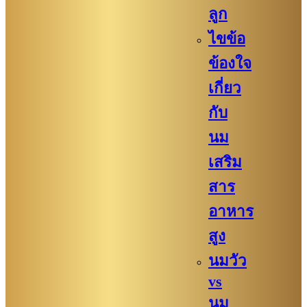
ลูก
ไขข้อ
ข้องใจ
เกี่ยว
กับ
นม
เสริม
สาร
อาหาร
สูง
นมวัว
vs
นม