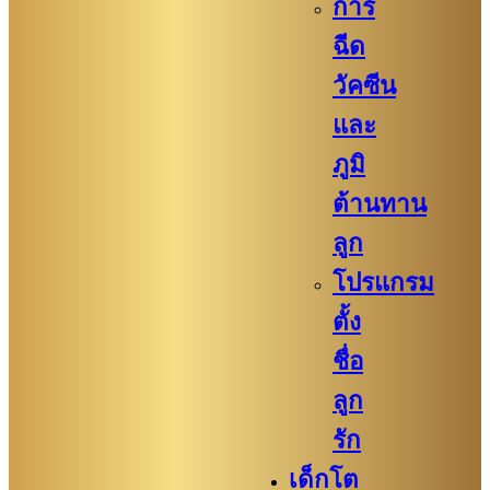
การ
ฉีด
วัคซีน
และ
ภูมิ
ต้านทาน
ลูก
โปรแกรม
ตั้ง
ชื่อ
ลูก
รัก
เด็กโต