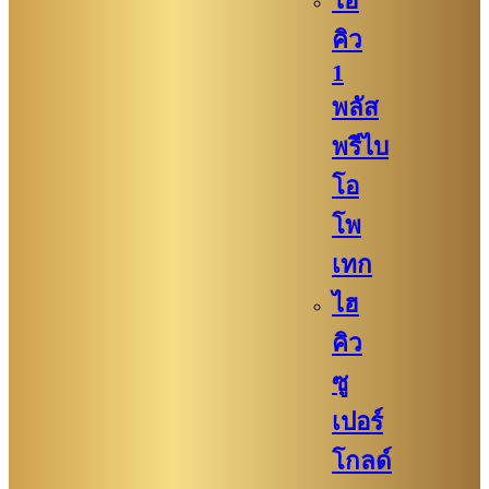
ไฮ
คิว​
1
พลัส
พรีไบ
โอ
โพ
เทก
ไฮ
คิว​​
ซู
เปอร์
โกลด์