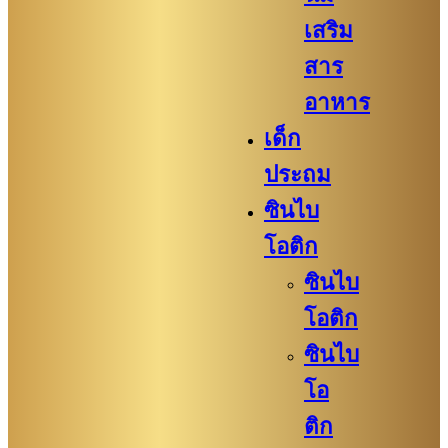
เสริม
สาร
อาหาร
เด็ก
ประถม
ซินไบ
โอติก
ซินไบ
โอติก
ซินไบ
โอ
ติก