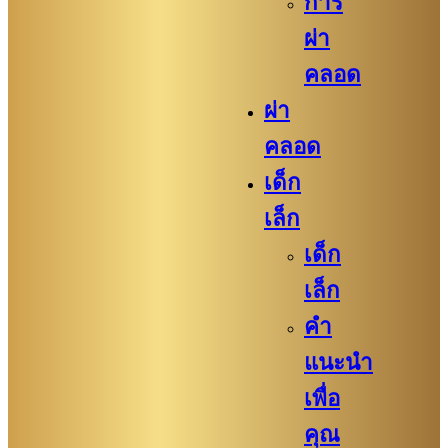
การ
ผ่า
คลอด
ผ่า
คลอด
เด็ก
เล็ก
เด็ก
เล็ก
คำ
แนะนำ
เพื่อ
คุณ