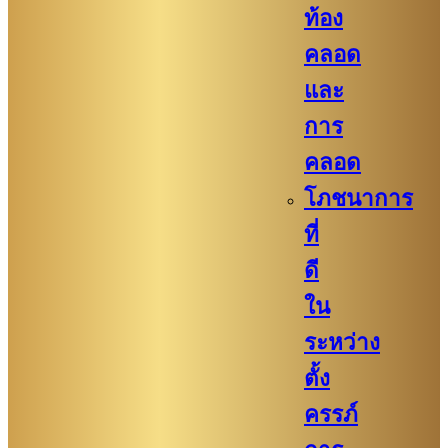
ท้อง
คลอด
และ
การ
คลอด
โภชนาการ
ที่
ดี
ใน
ระหว่าง
ตั้ง
ครรภ์