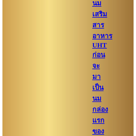
นม
เสริม
สาร
อาหาร
UHT
ก่อน
จะ
มา
เป็น
นม
กล่อง
แรก
ของ