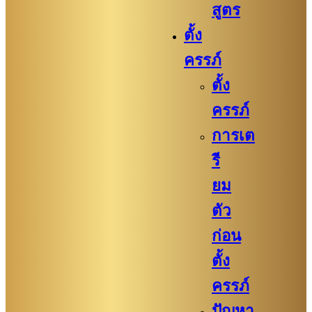
สูตร
ตั้ง
ครรภ์
ตั้ง
ครรภ์
การเต
รี
ยม
ตัว
ก่อน
ตั้ง
ครรภ์​
ปัญหา