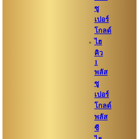
ซู
เปอร์
โกลด์
ไฮ
คิว
1
พลัส
ซู
เปอร์
โกลด์
พลัส
ซี