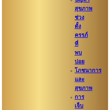
สุขภาพ
ช่วง
ตั้ง
ครรภ์
ที่
พบ
บ่อย
โภชนาการ
และ
สุขภาพ
การ
เจ็บ