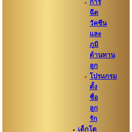
การ
ฉีด
วัคซีน
และ
ภูมิ
ต้านทาน
ลูก
โปรแกรม
ตั้ง
ชื่อ
ลูก
รัก
เด็กโต