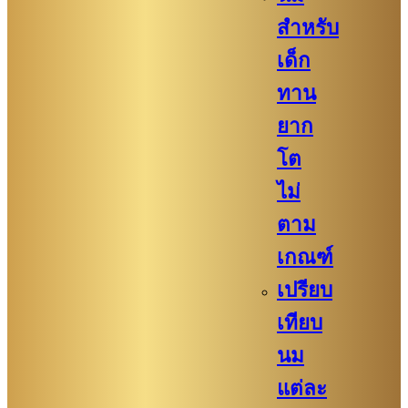
สำหรับ
เด็ก
ทาน
ยาก
โต
ไม่
ตาม
เกณฑ์
เปรียบ
เทียบ
นม
แต่ละ