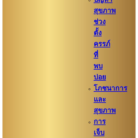
สุขภาพ
ช่วง
ตั้ง
ครรภ์
ที่
พบ
บ่อย
โภชนาการ
และ
สุขภาพ
การ
เจ็บ