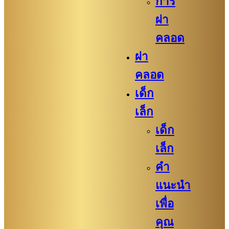
การ
ผ่า
คลอด
ผ่า
คลอด
เด็ก
เล็ก
เด็ก
เล็ก
คำ
แนะนำ
เพื่อ
คุณ