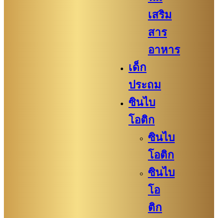
เสริม
สาร
อาหาร
เด็ก
ประถม
ซินไบ
โอติก
ซินไบ
โอติก
ซินไบ
โอ
ติก