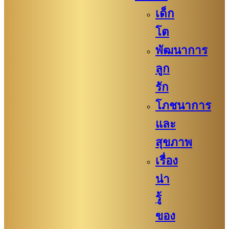
เด็ก
โต
พัฒนาการ
ลูก
รัก
โภชนาการ
และ
สุขภาพ
เรื่อง
น่า
รู้
ของ