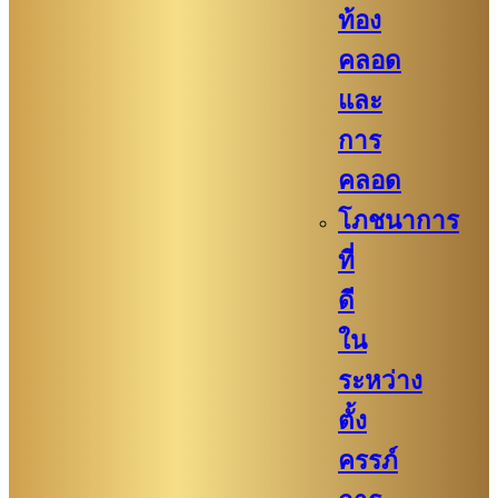
ท้อง
คลอด
และ
การ
คลอด
โภชนาการ
ที่
ดี
ใน
ระหว่าง
ตั้ง
ครรภ์