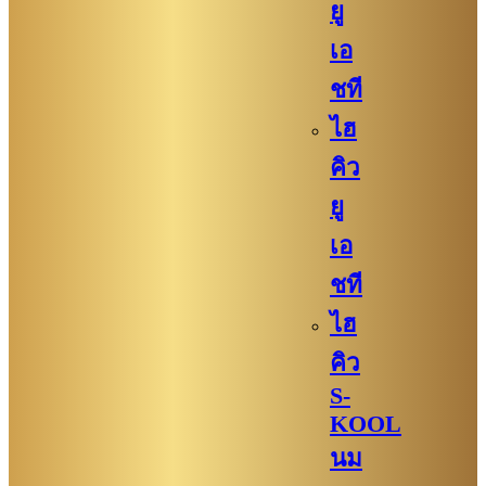
ยู
เอ
ชที
ไฮ
คิว
ยู
เอ
ชที
ไฮ
คิว
S-
KOOL
นม