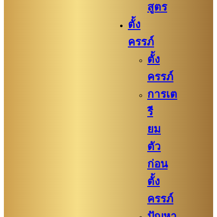
สูตร
ตั้ง
ครรภ์
ตั้ง
ครรภ์
การเต
รี
ยม
ตัว
ก่อน
ตั้ง
ครรภ์​
ปัญหา