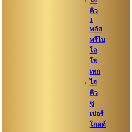
ไฮ
คิว​
1
พลัส
พรีไบ
โอ
โพ
เทก
ไฮ
คิว​​
ซู
เปอร์
โกลด์