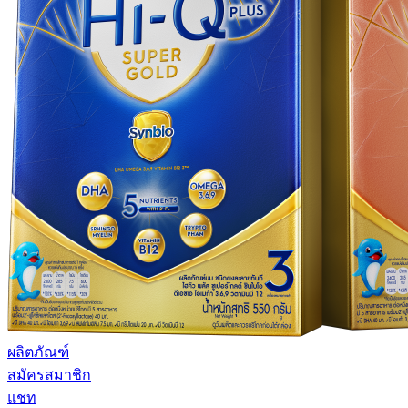
ผลิตภัณฑ์
สมัครสมาชิก
แชท