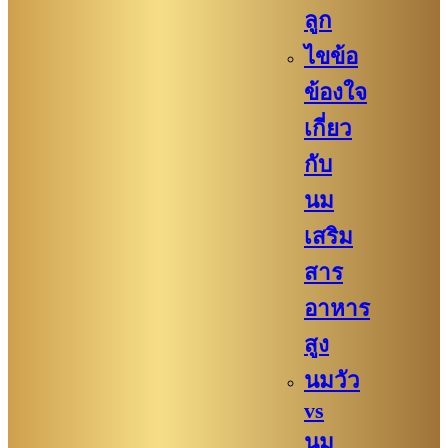
ลูก
ไขข้อ
ข้องใจ
เกี่ยว
กับ
นม
เสริม
สาร
อาหาร
สูง
นมวัว
vs
นม