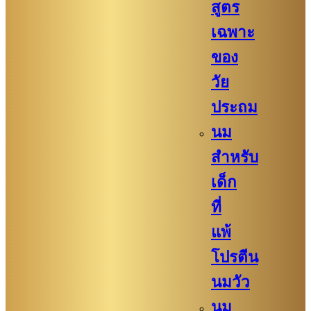
สูตร
เฉพาะ
ของ
วัย
ประถม
นม
สำหรับ
เด็ก
ที่
แพ้
โปรตีน
นมวัว
นม