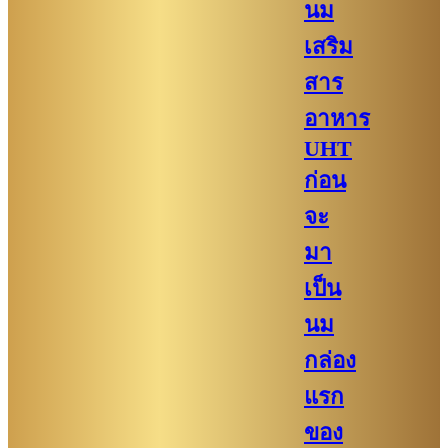
นม
เสริม
สาร
อาหาร
UHT
ก่อน
จะ
มา
เป็น
นม
กล่อง
แรก
ของ