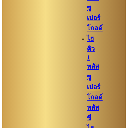
ซู
เปอร์
โกลด์
ไฮ
คิว
1
พลัส
ซู
เปอร์
โกลด์
พลัส
ซี