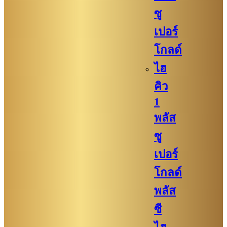
ซู
เปอร์
โกลด์
ไฮ
คิว
1
พลัส
ซู
เปอร์
โกลด์
พลัส
ซี