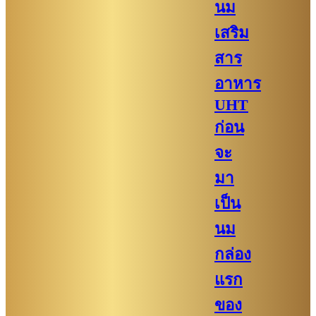
นม
เสริม
สาร
อาหาร
UHT
ก่อน
จะ
มา
เป็น
นม
กล่อง
แรก
ของ