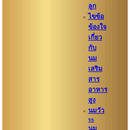
ลูก
ไขข้อ
ข้องใจ
เกี่ยว
กับ
นม
เสริม
สาร
อาหาร
สูง
นมวัว
vs
นม