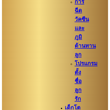
การ
ฉีด
วัคซีน
และ
ภูมิ
ต้านทาน
ลูก
โปรแกรม
ตั้ง
ชื่อ
ลูก
รัก
เด็กโต