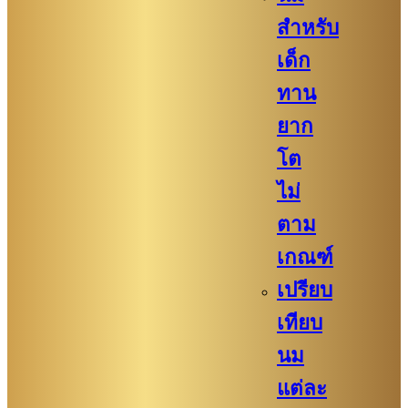
สำหรับ
เด็ก
ทาน
ยาก
โต
ไม่
ตาม
เกณฑ์
เปรียบ
เทียบ
นม
แต่ละ