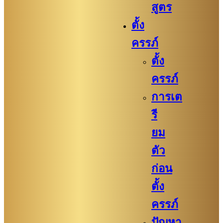
สูตร
ตั้ง
ครรภ์
ตั้ง
ครรภ์
การเต
รี
ยม
ตัว
ก่อน
ตั้ง
ครรภ์​
ปัญหา