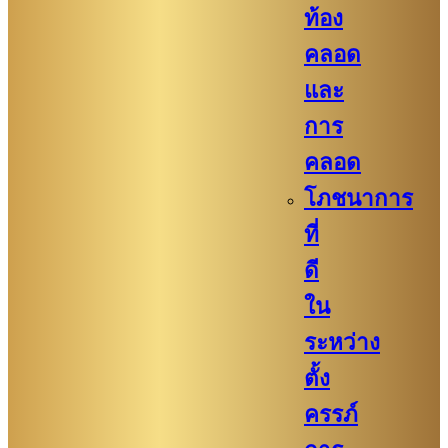
ท้อง
คลอด
และ
การ
คลอด
โภชนาการ
ที่
ดี
ใน
ระหว่าง
ตั้ง
ครรภ์