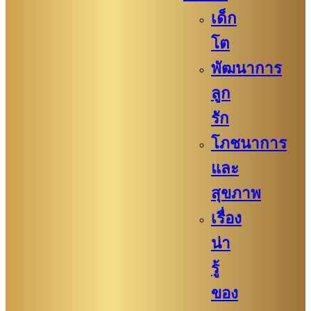
เด็ก
โต
พัฒนาการ
ลูก
รัก
โภชนาการ
และ
สุขภาพ
เรื่อง
น่า
รู้
ของ