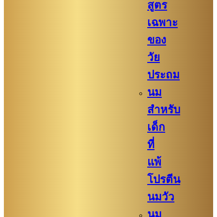
สูตร
เฉพาะ
ของ
วัย
ประถม
นม
สำหรับ
เด็ก
ที่
แพ้
โปรตีน
นมวัว
นม