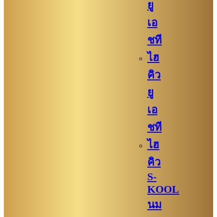
ยู
เอ
ชที
ไฮ
คิว
ยู
เอ
ชที
ไฮ
คิว
S-
KOOL
นม