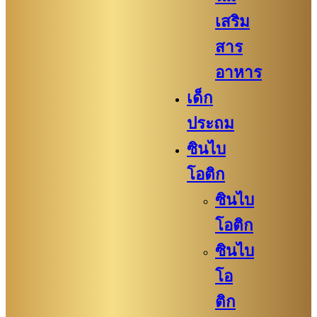
เสริม
สาร
อาหาร
เด็ก
ประถม
ซินไบ
โอติก
ซินไบ
โอติก
ซินไบ
โอ
ติก