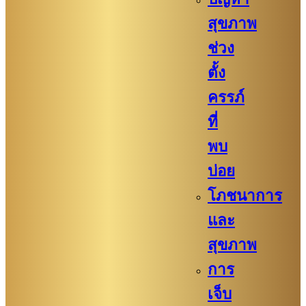
สุขภาพ
ช่วง
ตั้ง
ครรภ์
ที่
พบ
บ่อย
โภชนาการ
และ
สุขภาพ
การ
เจ็บ