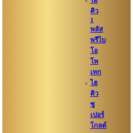
ไฮ
คิว​
1
พลัส
พรีไบ
โอ
โพ
เทก
ไฮ
คิว​​
ซู
เปอร์
โกลด์