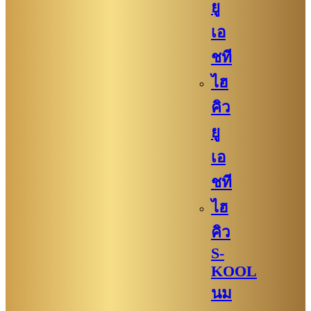
ยู
เอ
ชที
ไฮ
คิว
ยู
เอ
ชที
ไฮ
คิว
S-
KOOL
นม