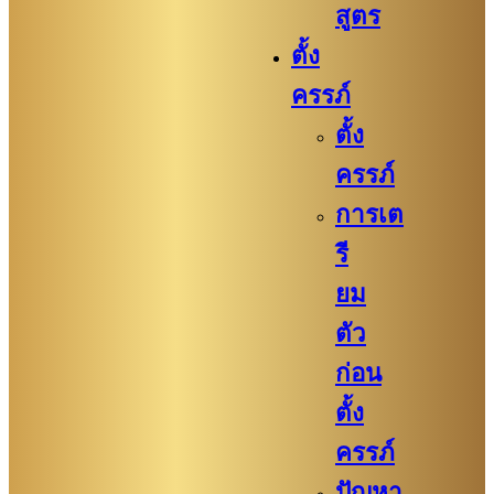
สูตร
ตั้ง
ครรภ์
ตั้ง
ครรภ์
การเต
รี
ยม
ตัว
ก่อน
ตั้ง
ครรภ์​
ปัญหา