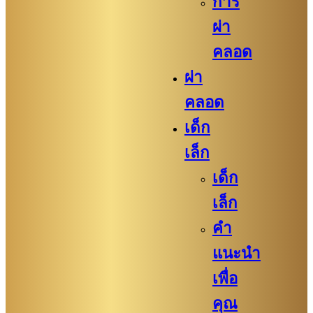
การ
ผ่า
คลอด
ผ่า
คลอด
เด็ก
เล็ก
เด็ก
เล็ก
คำ
แนะนำ
เพื่อ
คุณ