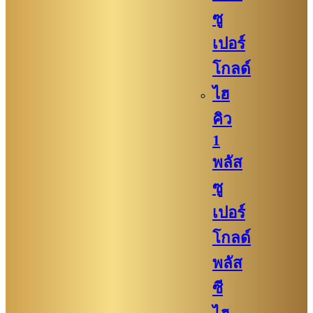
ซู
เปอร์
โกลด์
ไฮ
คิว
1
พลัส
ซู
เปอร์
โกลด์
พลัส
ซี