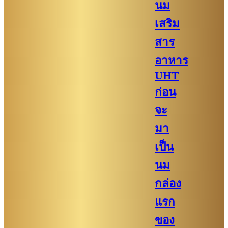
นม
เสริม
สาร
อาหาร
UHT
ก่อน
จะ
มา
เป็น
นม
กล่อง
แรก
ของ