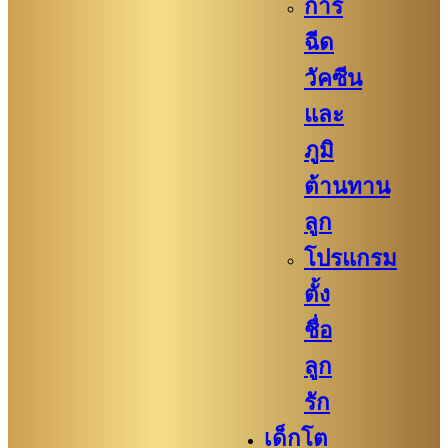
การ
ฉีด
วัคซีน
และ
ภูมิ
ต้านทาน
ลูก
โปรแกรม
ตั้ง
ชื่อ
ลูก
รัก
เด็กโต