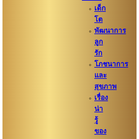
เด็ก
โต
พัฒนาการ
ลูก
รัก
โภชนาการ
และ
สุขภาพ
เรื่อง
น่า
รู้
ของ