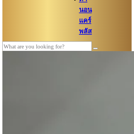
นอน
แคร์
พลัส