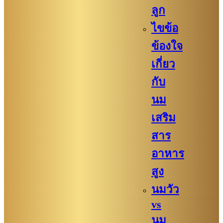
ลูก
ไขข้อ
ข้องใจ
เกี่ยว
กับ
นม
เสริม
สาร
อาหาร
สูง
นมวัว
vs
นม