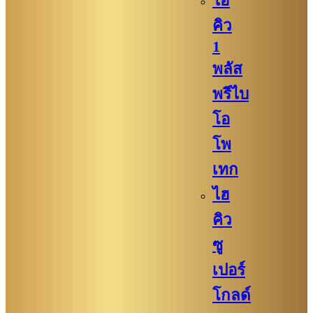
ไฮ
คิว​
1
พลัส
พรีไบ
โอ
โพ
เทก
ไฮ
คิว​​
ซู
เปอร์
โกลด์