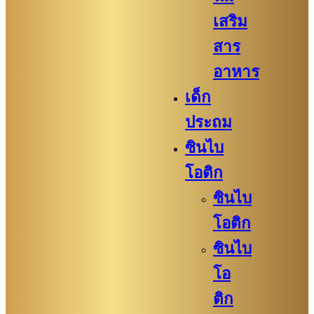
เสริม
สาร
อาหาร
เด็ก
ประถม
ซินไบ
โอติก
ซินไบ
โอติก
ซินไบ
โอ
ติก