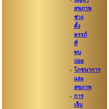
สุขภาพ
ช่วง
ตั้ง
ครรภ์
ที่
พบ
บ่อย
โภชนาการ
และ
สุขภาพ
การ
เจ็บ