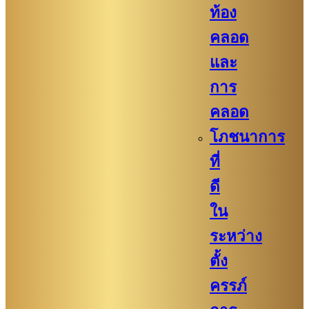
ท้อง
คลอด
และ
การ
คลอด
โภชนาการ
ที่
ดี
ใน
ระหว่าง
ตั้ง
ครรภ์