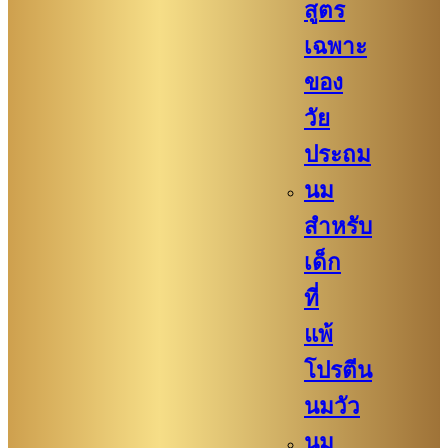
สูตร
เฉพาะ
ของ
วัย
ประถม
นม
สำหรับ
เด็ก
ที่
แพ้
โปรตีน
นมวัว
นม