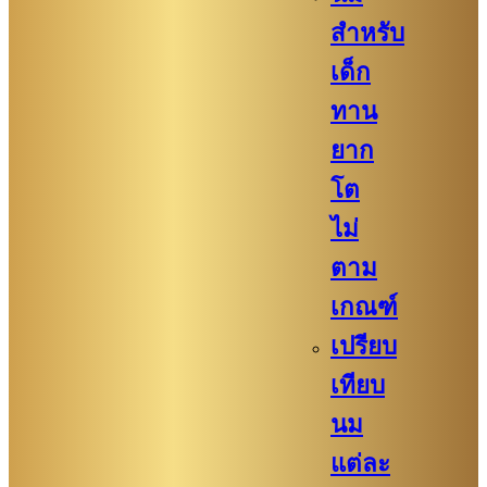
สำหรับ
เด็ก
ทาน
ยาก
โต
ไม่
ตาม
เกณฑ์
เปรียบ
เทียบ
นม
แต่ละ