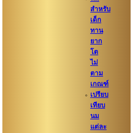
สำหรับ
เด็ก
ทาน
ยาก
โต
ไม่
ตาม
เกณฑ์
เปรียบ
เทียบ
นม
แต่ละ