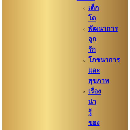
เด็ก
โต
พัฒนาการ
ลูก
รัก
โภชนาการ
และ
สุขภาพ
เรื่อง
น่า
รู้
ของ