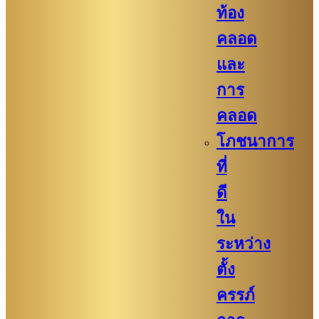
ท้อง
คลอด
และ
การ
คลอด
โภชนาการ
ที่
ดี
ใน
ระหว่าง
ตั้ง
ครรภ์