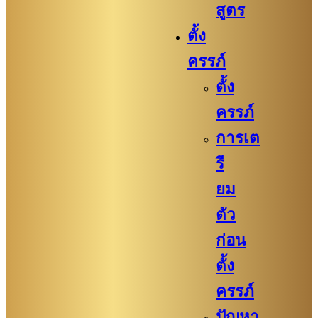
สูตร
ตั้ง
ครรภ์
ตั้ง
ครรภ์
การเต
รี
ยม
ตัว
ก่อน
ตั้ง
ครรภ์​
ปัญหา