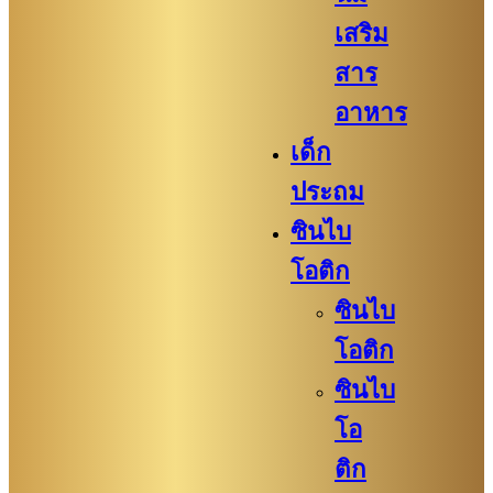
เสริม
สาร
อาหาร
เด็ก
ประถม
ซินไบ
โอติก
ซินไบ
โอติก
ซินไบ
โอ
ติก