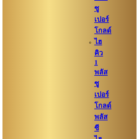
ซู
เปอร์
โกลด์
ไฮ
คิว
1
พลัส
ซู
เปอร์
โกลด์
พลัส
ซี