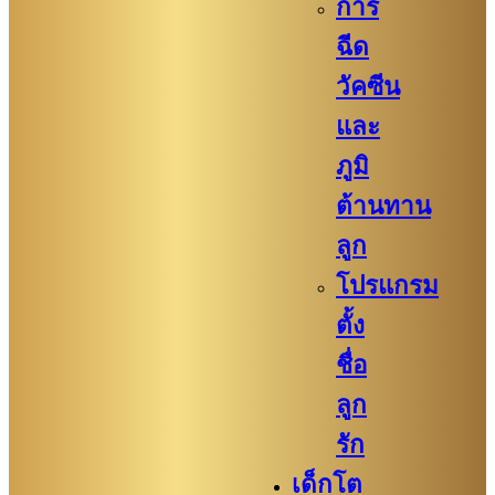
การ
ฉีด
วัคซีน
และ
ภูมิ
ต้านทาน
ลูก
โปรแกรม
ตั้ง
ชื่อ
ลูก
รัก
เด็กโต