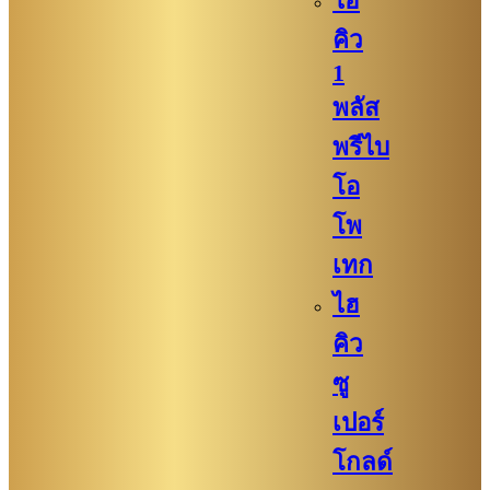
ไฮ
คิว​
1
พลัส
พรีไบ
โอ
โพ
เทก
ไฮ
คิว​​
ซู
เปอร์
โกลด์