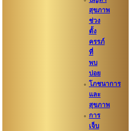
สุขภาพ
ช่วง
ตั้ง
ครรภ์
ที่
พบ
บ่อย
โภชนาการ
และ
สุขภาพ
การ
เจ็บ