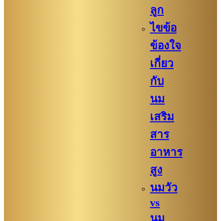
ลูก
ไขข้อ
ข้องใจ
เกี่ยว
กับ
นม
เสริม
สาร
อาหาร
สูง
นมวัว
vs
นม