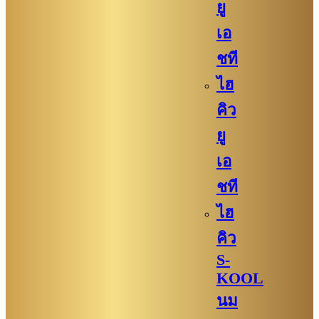
ยู
เอ
ชที
ไฮ
คิว
ยู
เอ
ชที
ไฮ
คิว
S-
KOOL
นม