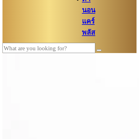
นอน
แคร์
พลัส