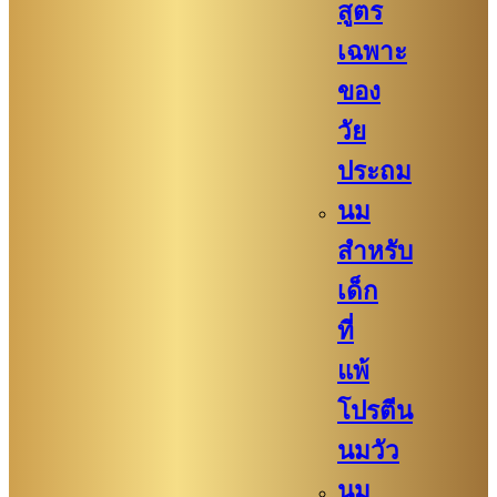
สูตร
เฉพาะ
ของ
วัย
ประถม
นม
สำหรับ
เด็ก
ที่
แพ้
โปรตีน
นมวัว
นม