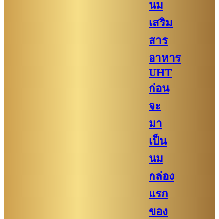
นม
เสริม
สาร
อาหาร
UHT
ก่อน
จะ
มา
เป็น
นม
กล่อง
แรก
ของ