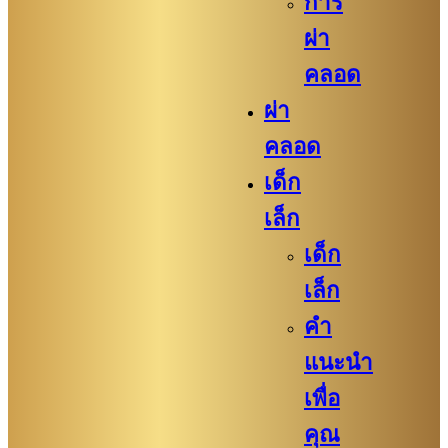
การ
ผ่า
คลอด
ผ่า
คลอด
เด็ก
เล็ก
เด็ก
เล็ก
คำ
แนะนำ
เพื่อ
คุณ