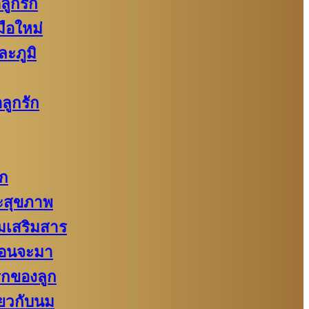
ลูกรัก
ือใหม่
ละภูมิ
ลูกรัก
ัก
สุขภาพ
งนมเสริมสาร
่อนจะมา
รกของลูก
่ยวกับนม