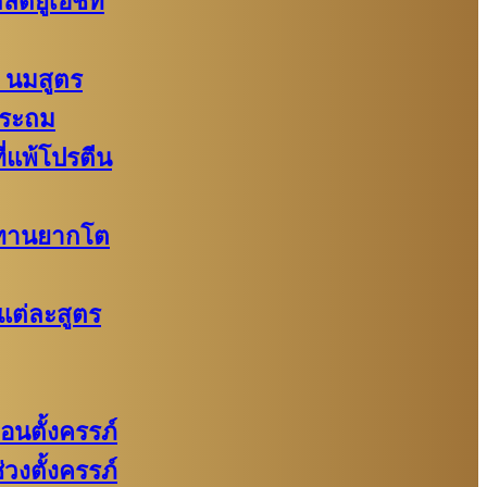
กลด์ยูเอชที
 นมสูตร
ประถม
ี่แพ้โปรตีน
กทานยากโต
แต่ละสูตร
อนตั้งครรภ์​
วงตั้งครรภ์