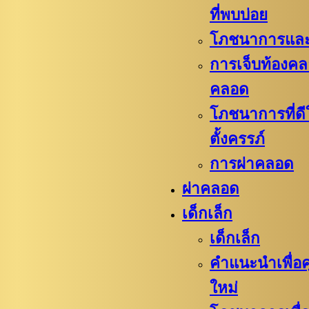
ที่พบบ่อย
โภชนาการและ
การเจ็บท้องค
คลอด
โภชนาการที่ดี
ตั้งครรภ์
การผ่าคลอด
ผ่าคลอด
เด็กเล็ก
เด็กเล็ก
คำแนะนำเพื่อค
ใหม่