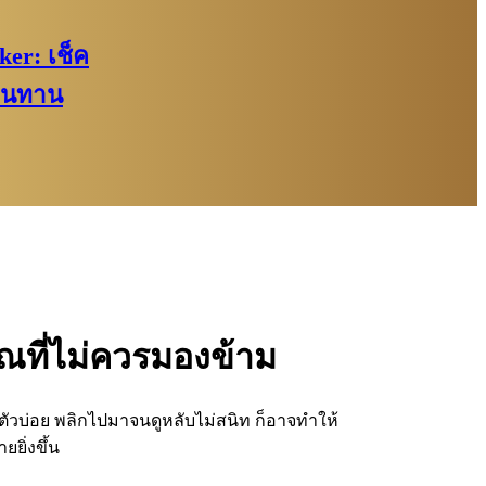
er: เช็ค
านทาน
าณที่ไม่ควรมองข้าม
ิดตัวบ่อย พลิกไปมาจนดูหลับไม่สนิท ก็อาจทำให้
ยิ่งขึ้น