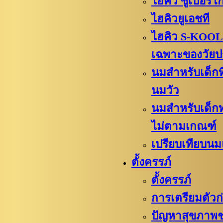
ไฮคิว​​ ซูเปอร์โ
ไฮคิวยูเอชที
ไฮคิว S-KOOL
เฉพาะของวัย
นมสำหรับเด็กท
นมวัว
นมสำหรับเด็
ไม่ตามเกณฑ์
เปรียบเทียบนม
ตั้งครรภ์
ตั้งครรภ์
การเตรียมตัวก่
ปัญหาสุขภาพช่