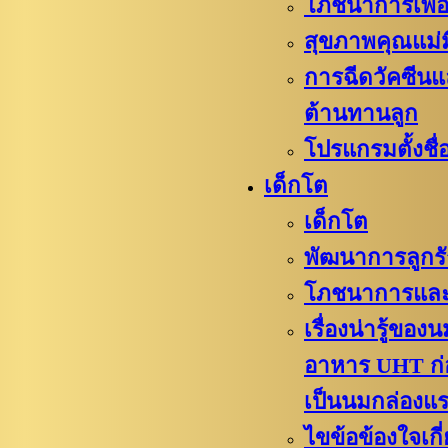
โภชนาการเพื่อ
สุขภาพคุณแม่ม
การฉีดวัคซีนแ
ต้านทานลูก
โปรแกรมตั้งชื่อ
เด็กโต
เด็กโต
พัฒนาการลูกร
โภชนาการและ
เรื่องน่ารู้ขอ
อาหาร UHT ก
เป็นนมกล่องแ
ไขข้อข้องใจเกี