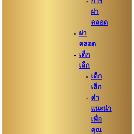
การ
ผ่า
คลอด
ผ่า
คลอด
เด็ก
เล็ก
เด็ก
เล็ก
คำ
แนะนำ
เพื่อ
คุณ