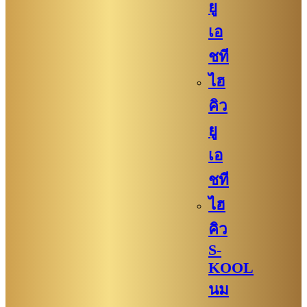
ยู
เอ
ชที
ไฮ
คิว
ยู
เอ
ชที
ไฮ
คิว
S-
KOOL
นม