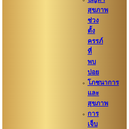
สุขภาพ
ช่วง
ตั้ง
ครรภ์
ที่
พบ
บ่อย
โภชนาการ
และ
สุขภาพ
การ
เจ็บ