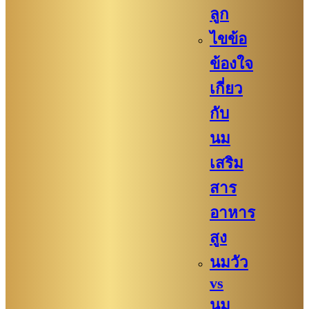
ลูก
ไขข้อ
ข้องใจ
เกี่ยว
กับ
นม
เสริม
สาร
อาหาร
สูง
นมวัว
vs
นม