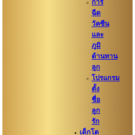
การ
ฉีด
วัคซีน
และ
ภูมิ
ต้านทาน
ลูก
โปรแกรม
ตั้ง
ชื่อ
ลูก
รัก
เด็กโต