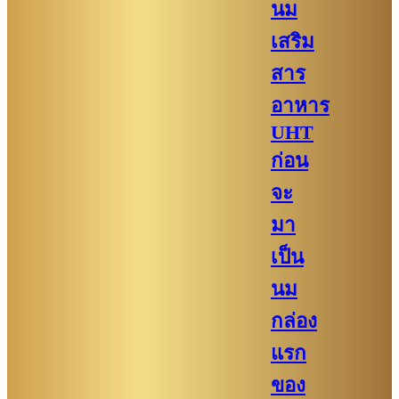
นม
เสริม
สาร
อาหาร
UHT
ก่อน
จะ
มา
เป็น
นม
กล่อง
แรก
ของ