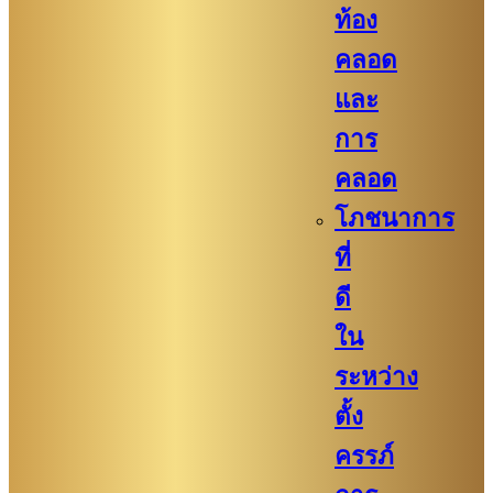
ท้อง
คลอด
และ
การ
คลอด
โภชนาการ
ที่
ดี
ใน
ระหว่าง
ตั้ง
ครรภ์