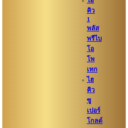
ไฮ
คิว​
1
พลัส
พรีไบ
โอ
โพ
เทก
ไฮ
คิว​​
ซู
เปอร์
โกลด์