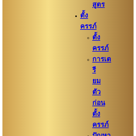
สูตร
ตั้ง
ครรภ์
ตั้ง
ครรภ์
การเต
รี
ยม
ตัว
ก่อน
ตั้ง
ครรภ์​
ปัญหา