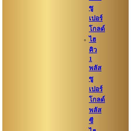
ซู
เปอร์
โกลด์
ไฮ
คิว
1
พลัส
ซู
เปอร์
โกลด์
พลัส
ซี