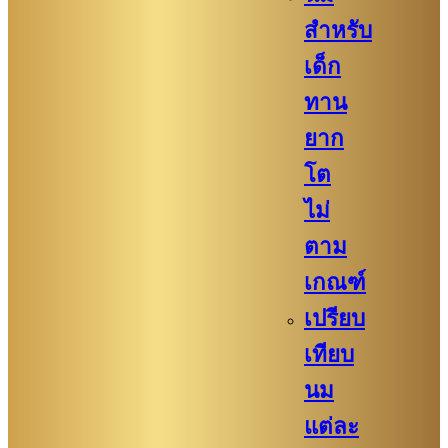
สำหรับ
เด็ก
ทาน
ยาก
โต
ไม่
ตาม
เกณฑ์
เปรียบ
เทียบ
นม
แต่ละ