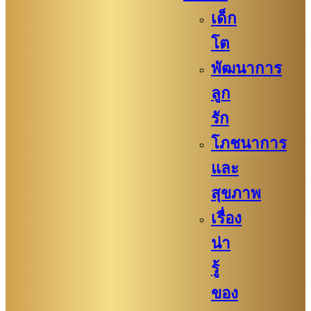
เด็ก
โต
พัฒนาการ
ลูก
รัก
โภชนาการ
และ
สุขภาพ
เรื่อง
น่า
รู้
ของ