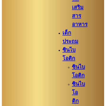
เสริม
สาร
อาหาร
เด็ก
ประถม
ซินไบ
โอติก
ซินไบ
โอติก
ซินไบ
โอ
ติก