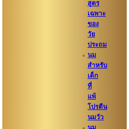
สูตร
เฉพาะ
ของ
วัย
ประถม
นม
สำหรับ
เด็ก
ที่
แพ้
โปรตีน
นมวัว
นม