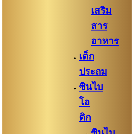
เสริม
สาร
อาหาร
เด็ก
ประถม
ซินไบ
โอ
ติก
ซินไบ