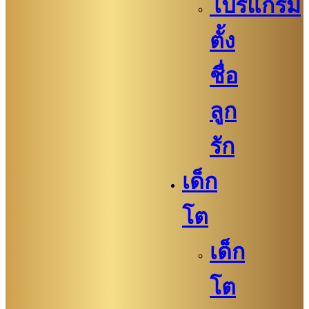
โปรแกรม
ตั้ง
ชื่อ
ลูก
รัก
เด็ก
โต
เด็ก
โต