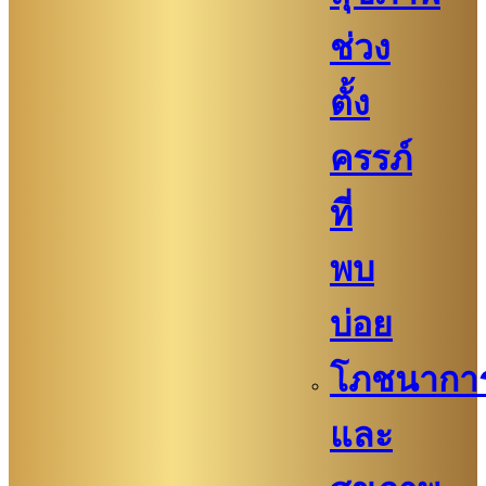
ช่วง
ตั้ง
ครรภ์
ที่
พบ
บ่อย
โภชนากา
และ