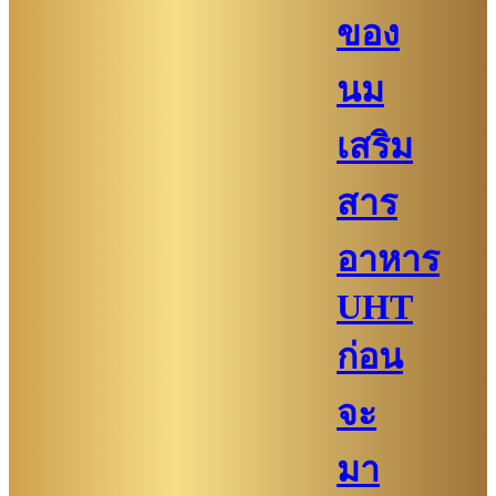
ของ
นม
เสริม
สาร
อาหาร
UHT
ก่อน
จะ
มา