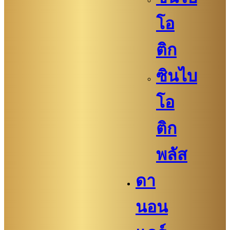
โอ
ติก
ซินไบ
โอ
ติก
พลัส
ดา
นอน