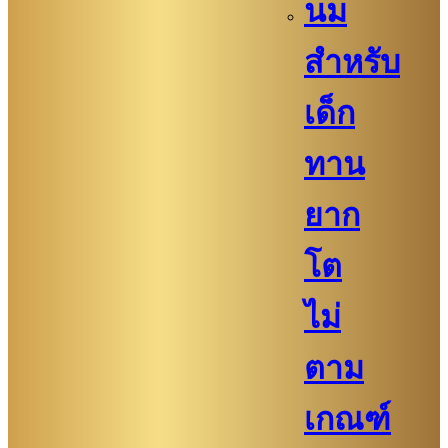
นม
สำหรับ
เด็ก
ทาน
ยาก
โต
ไม่
ตาม
เกณฑ์