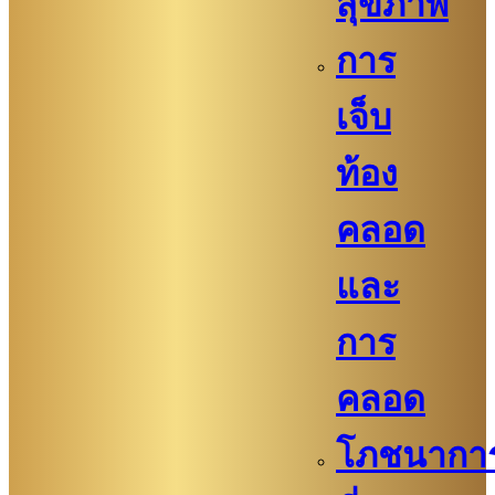
สุขภาพ
การ
เจ็บ
ท้อง
คลอด
และ
การ
คลอด
โภชนากา