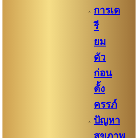
การเต
รี
ยม
ตัว
ก่อน
ตั้ง
ครรภ์​
ปัญหา
สุขภาพ