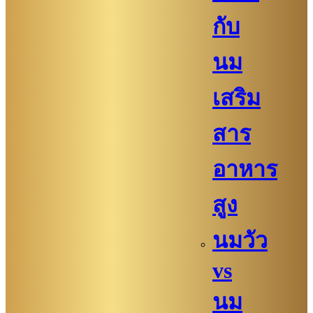
กับ
นม
เสริม
สาร
อาหาร
สูง
นมวัว
vs
นม