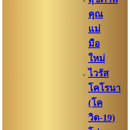
คุณ
แม่
มือ
ใหม่
ไวรัส
โคโรนา
(โค
วิด-19)