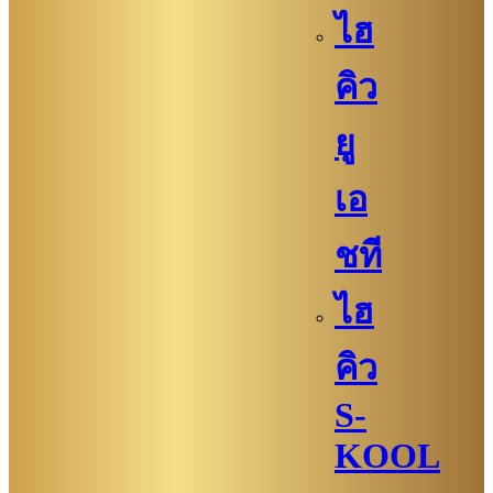
ไฮ
คิว
ยู
เอ
ชที
ไฮ
คิว
S-
KOOL