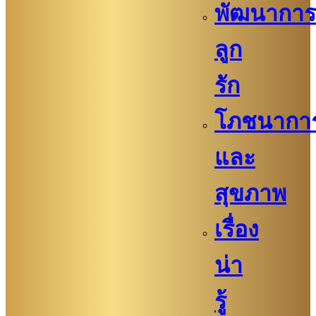
พัฒนาการ
ลูก
รัก
โภชนากา
และ
สุขภาพ
เรื่อง
น่า
รู้