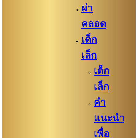
ผ่า
คลอด
เด็ก
เล็ก
เด็ก
เล็ก
คำ
แนะนำ
เพื่อ