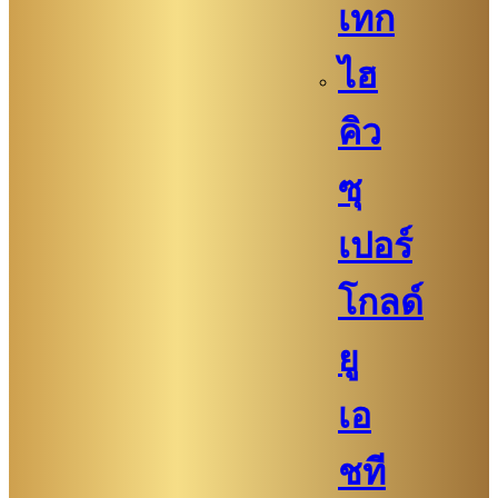
เทก
ไฮ
คิว​​
ซุ
เปอร์
โกลด์
ยู
เอ
ชที