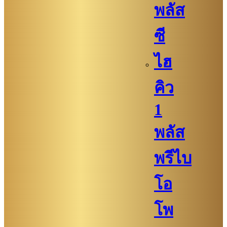
พลัส
ซี
ไฮ
คิว​
1
พลัส
พรีไบ
โอ
โพ