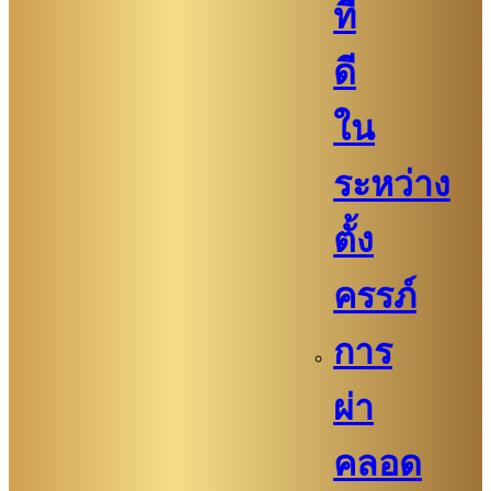
ที่
ดี
ใน
ระหว่าง
ตั้ง
ครรภ์
การ
ผ่า
คลอด