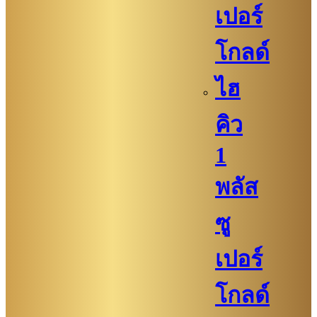
เปอร์
โกลด์
ไฮ
คิว
1
พลัส
ซู
เปอร์
โกลด์