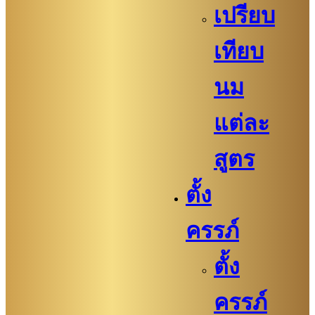
เปรียบ
เทียบ
นม
แต่ละ
สูตร
ตั้ง
ครรภ์
ตั้ง
ครรภ์